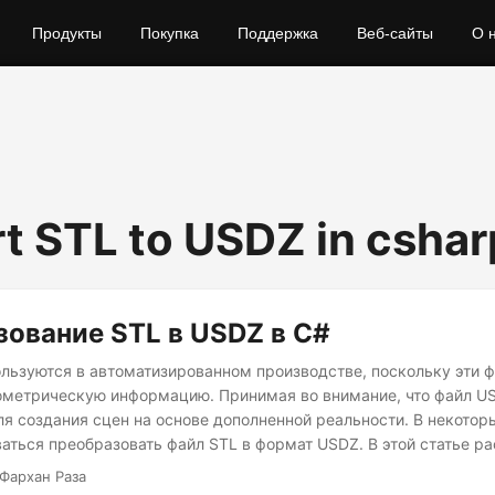
Продукты
Покупка
Поддержка
Веб-сайты
О 
t STL to USDZ in cshar
ование STL в USDZ в C#
льзуются в автоматизированном производстве, поскольку эти 
метрическую информацию. Принимая во внимание, что файл U
ля создания сцен на основе дополненной реальности. В некотор
аться преобразовать файл STL в формат USDZ. В этой статье р
 преобразовать файл STL в файл USDZ на C#.
 Фархан Раза