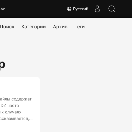
нас
Русский
Поиск
Категории
Архив
Теги
p
файлы содержат
SDZ часто
ых случаях
ассказывается,