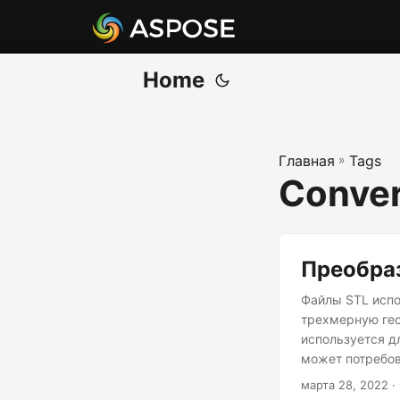
Home
Главная
»
Tags
Conver
Преобраз
Файлы STL испо
трехмерную гео
используется д
может потребов
как программно
марта 28, 2022
·