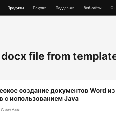
Продукты
Покупка
Поддержка
Веб-сайты
О 
docx file from template
ское создание документов Word из
 с использованием Java
 Усман Азиз