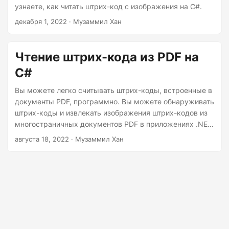
г
узнаете, как читать штрих-код с изображения на C#.
а
декабря 1, 2022
· Музаммил Хан
ц
и
Чтение штрих-кода из PDF на
ю
С#
Вы можете легко считывать штрих-коды, встроенные в
документы PDF, программно. Вы можете обнаруживать
штрих-коды и извлекать изображения штрих-кодов из
многостраничных документов PDF в приложениях .NET.
В этой статье вы узнаете, как читать штрих-коды из
августа 18, 2022
· Музаммил Хан
PDF-документов с помощью C#.