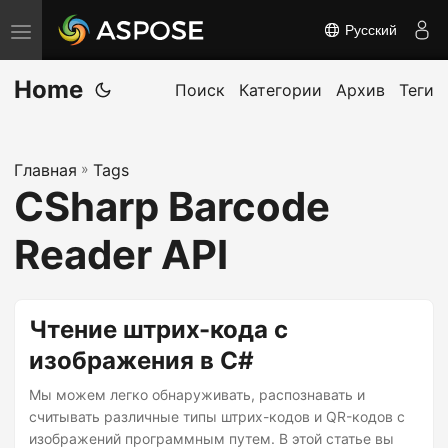
Русский
П
е
Home
р
Поиск
Категории
Архив
Теги
е
к
Главная
»
Tags
л
CSharp Barcode
ю
ч
Reader API
и
т
ь
Чтение штрих-кода с
н
изображения в C#
а
Мы можем легко обнаруживать, распознавать и
в
считывать различные типы штрих-кодов и QR-кодов с
и
изображений программным путем. В этой статье вы