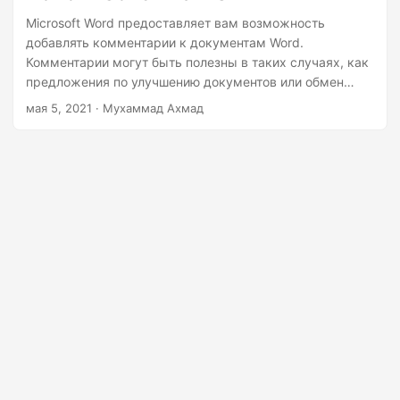
г
Microsoft Word предоставляет вам возможность
а
добавлять комментарии к документам Word.
ц
Комментарии могут быть полезны в таких случаях, как
и
предложения по улучшению документов или обмен
мыслями по тексту. Могут быть ситуации, когда вам
ю
мая 5, 2021
· Мухаммад Ахмад
нужно программно управлять комментариями. С этой
целью эта статья научит вас работать с комментариями
в документах Word с помощью C++.