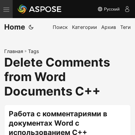
Русский
П
е
Home
р
Поиск
Категории
Архив
Теги
е
к
Главная
»
Tags
л
Delete Comments
ю
ч
from Word
и
т
Documents C++
ь
н
а
Работа с комментариями в
в
документах Word с
и
использованием C++