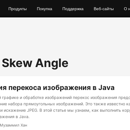
Продукты
Покупка
Поддержка
Веб-сайты
О 
 Skew Angle
я перекоса изображения в Java
 графике и обработке изображений перекос изображения предс
ение набора прямоугольных изображений. Это также известно к
и искажение JPEG. В этой статье мы узнаем, как выполнить ко
ажения в Java.
 Музаммил Хан