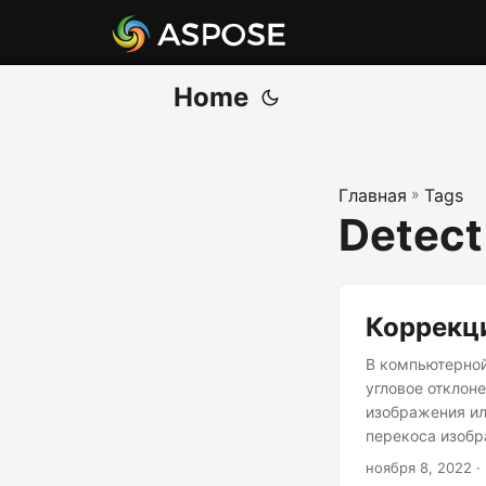
Home
Главная
»
Tags
Detect
Коррекци
В компьютерной
угловое отклон
изображения ил
перекоса изобр
ноября 8, 2022
·