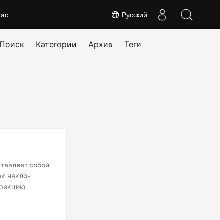
нас
Русский
Поиск
Категории
Архив
Теги
тавляет собой
ак наклон
ррекцию