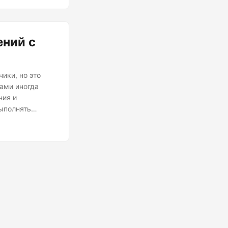
ений с
ики, но это
ами иногда
ния и
выполнять