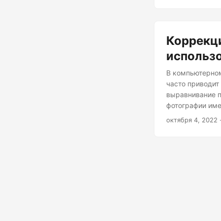
Коррекци
использ
В компьютерном
часто приводит
выравнивание п
фотографии име
коррекцию пере
октября 4, 2022