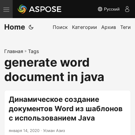
Русский
П
е
Home
р
Поиск
Категории
Архив
Теги
е
к
Главная
»
Tags
л
generate word
ю
ч
document in java
и
т
ь
Динамическое создание
н
документов Word из шаблонов
а
с использованием Java
в
и
января 14, 2020
· Усман Азиз