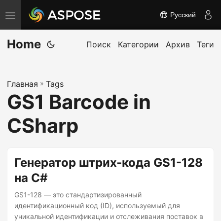
Русский
П
е
Home
р
Поиск
Категории
Архив
Теги
е
к
Главная
»
Tags
л
GS1 Barcode in
ю
ч
CSharp
и
т
ь
Генератор штрих-кода GS1-128
н
на C#
а
GS1-128 — это стандартизированный
в
идентификационный код (ID), используемый для
и
уникальной идентификации и отслеживания поставок в