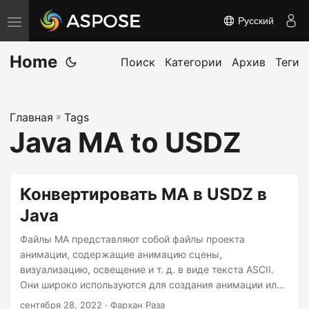
Русский
П
е
Home
р
Поиск
Категории
Архив
Теги
е
к
Главная
»
Tags
л
Java MA to USDZ
ю
ч
и
Конвертировать MA в USDZ в
т
Java
ь
н
Файлы MA представляют собой файлы проекта
а
анимации, содержащие анимацию сцены,
визуализацию, освещение и т. д. в виде текста ASCII.
в
Они широко используются для создания анимации или
и
3D-сцен для видеоигр и фильмов. В некоторых случаях
сентября 28, 2022
· Фархан Раза