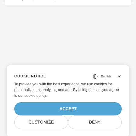
г
вам может потребоваться преобразовать файл MA в
формат файла USDZ. После таких сценариев в этой
а
статье объясняется, как программно преобразовать
ц
файл MA в формат USDZ на Java.
и
ю
COOKIE NOTICE
To provide you with the best experience, we use cookies for
personalization, analytics, and ads. By using our site, you agree
to
our cookie policy
.
ACCEPT
CUSTOMIZE
DENY