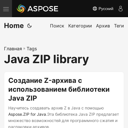
Русский
П
е
Home
р
Поиск
Категории
Архив
Теги
е
к
Главная
»
Tags
л
Java ZIP library
ю
ч
и
Создание Z-архива с
т
использованием библиотеки
ь
Java ZIP
н
а
Научитесь создавать архив Z в Java с помощью
в
Aspose.ZIP for Java
.Эта библиотека Java ZIP предлагает
множество возможностей для программного сжатия и
и
распаковки архивов.