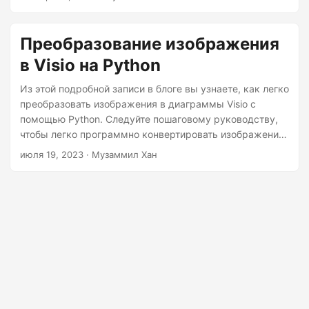
г
а
Преобразование изображения
ц
и
в Visio на Python
ю
Из этой подробной записи в блоге вы узнаете, как легко
преобразовать изображения в диаграммы Visio с
помощью Python. Следуйте пошаговому руководству,
чтобы легко программно конвертировать изображения
JPG, PNG или BMP в диаграммы Visio с помощью
июля 19, 2023
· Музаммил Хан
Aspose.Diagram for Python.