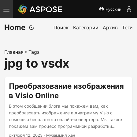
Русский
П
е
Home
р
Поиск
Категории
Архив
Теги
е
к
Главная
»
Tags
л
jpg to vsdx
ю
ч
и
Преобразование изображения
т
в Visio Online
ь
н
В этом сообщении блога мы покажем вам, как
а
преобразовать изображение в диаграмму Visio с
помощью бесплатного онлайн-конвертера. Мы также
в
покажем вам процесс программной разработки
и
собственного конвертера изображений в Visio.
октября 12, 2023
· Музаммил Хан