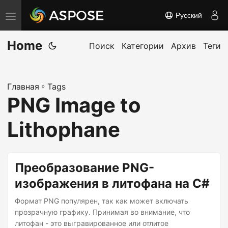
Русский
П
е
Home
р
Поиск
Категории
Архив
Теги
е
к
Главная
»
Tags
л
PNG Image to
ю
ч
Lithophane
и
т
ь
Преобразование PNG-
н
изображения в литофана на C#
а
Формат PNG популярен, так как может включать
в
прозрачную графику. Принимая во внимание, что
и
литофан - это выгравированное или отлитое