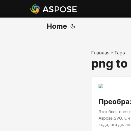
Home
Главная
»
Tags
png to 
Преобраз
Этот блог-пост
Aspose.SVG. Он
кода, что дела