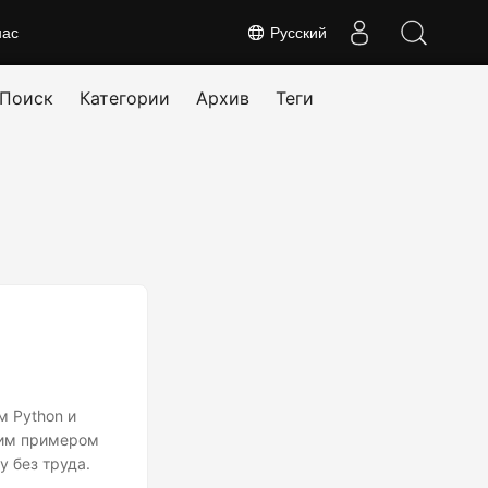
нас
Русский
Поиск
Категории
Архив
Теги
м Python и
ким примером
 без труда.