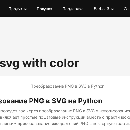
Продукты
Покупка
Поддержка
Веб-сайты
О 
svg with color
ование PNG в SVG на Python
 проведет вас через преобразование PNG в SVG с использование
 включает простые пошаговые инструкции вместе с практичес
ет легким преобразование изображений PNG в векторную графику