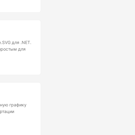
.SVG для .NET.
 простым для
рную графику
ертации