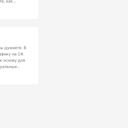
те, как
тобразить.
ы думаете. В
афику на C#.
к основу для
зуальные