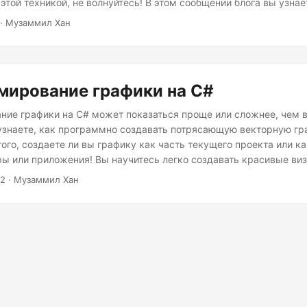
этой техникой, не волнуйтесь! В этом сообщении блога вы узнае
фа-смешивание в C#, создать сетку, а затем показать, как ее о
· Музаммил Хан
мирование графики на C#
ие графики на C# может показаться проще или сложнее, чем в
 узнаете, как программно создавать потрясающую векторную гр
ого, создаете ли вы графику как часть текущего проекта или ка
ры или приложения! Вы научитесь легко создавать красивые ви
22
· Музаммил Хан