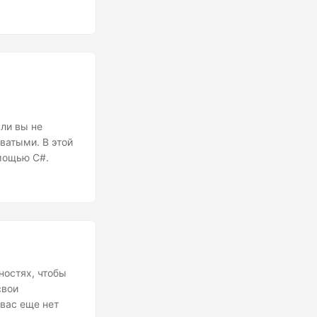
сли вы не
ватыми. В этой
омощью C#.
ностях, чтобы
свои
 вас еще нет