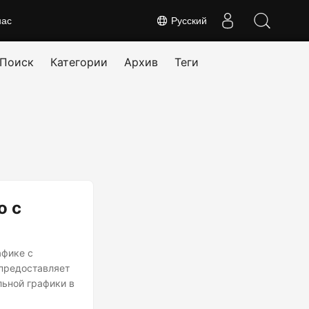
нас
Русский
Поиск
Категории
Архив
Теги
о с
афике с
 предоставляет
льной графики в