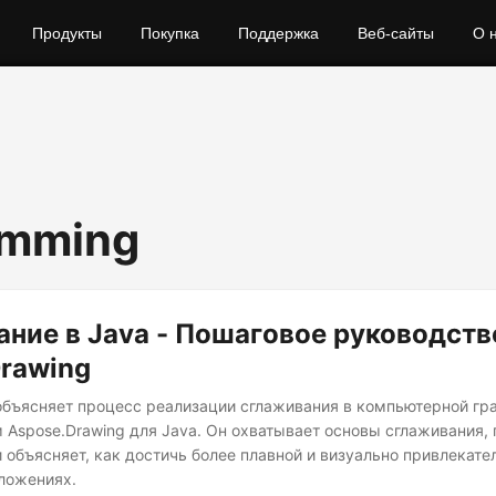
Продукты
Покупка
Поддержка
Веб-сайты
О 
amming
ние в Java - Пошаговое руководств
rawing
 объясняет процесс реализации сглаживания в компьютерной гр
 Aspose.Drawing для Java. Он охватывает основы сглаживания,
 объясняет, как достичь более плавной и визуально привлекате
ложениях.