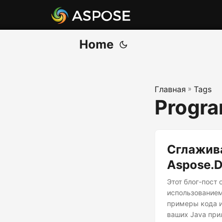
Home
Главная
»
Tags
Progr
Сглажива
Aspose.D
Этот блог-пост
использованием
примеры кода и
ваших Java при