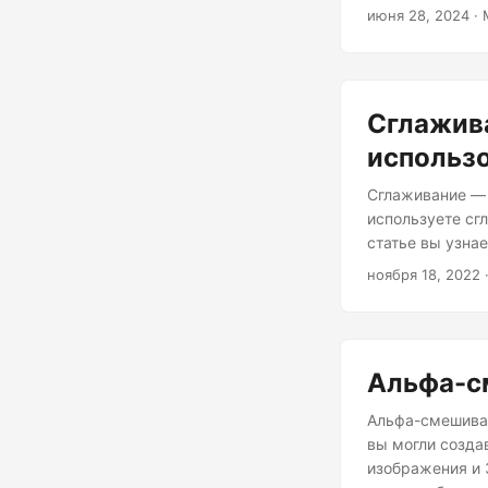
июня 28, 2024
· 
Сглажива
использ
Сглаживание — 
используете сг
статье вы узна
ноября 18, 2022
Альфа-с
Альфа-смешиван
вы могли созда
изображения и 