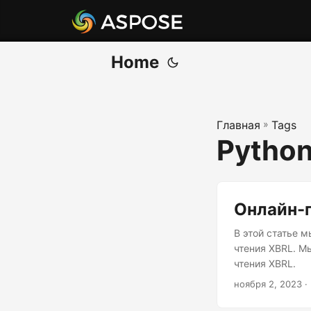
Home
Главная
»
Tags
Python
Онлайн-
В этой статье 
чтения XBRL. М
чтения XBRL.
ноября 2, 2023
·