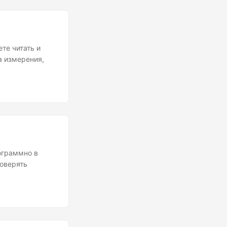
те читать и
а измерения,
ограммно в
роверять