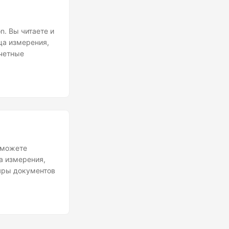
n. Вы читаете и
ца измерения,
тчетные
 можете
а измерения,
ляры документов