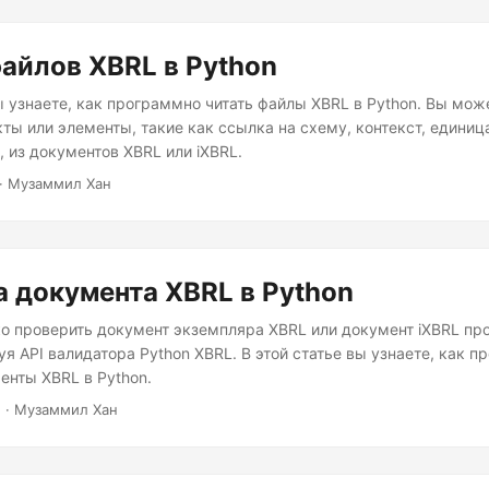
айлов XBRL в Python
ы узнаете, как программно читать файлы XBRL в Python. Вы може
кты или элементы, такие как ссылка на схему, контекст, единиц
., из документов XBRL или iXBRL.
· Музаммил Хан
 документа XBRL в Python
о проверить документ экземпляра XBRL или документ iXBRL пр
уя API валидатора Python XBRL. В этой статье вы узнаете, как п
енты XBRL в Python.
2
· Музаммил Хан