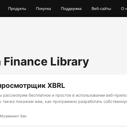
Продукты
Покупка
Поддержка
Веб-сайты
О 
 Finance Library
просмотрщик XBRL
мы рассмотрим бесплатное и простое в использовании веб-прил
ы также покажем вам, как программно разработать собственн
 Музаммил Хан