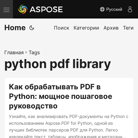
Русский
П
е
Home
р
Поиск
Категории
Архив
Теги
е
к
Главная
»
Tags
л
python pdf library
ю
ч
и
Как обрабатывать PDF в
т
Python: мощное пошаговое
ь
руководство
н
а
Узнайте, как анализировать PDF-документы на Python с
в
использованием Aspose.PDF for Python, одной из
лучших библиотек парсеров PDF для Python. Легко
и
извлекайте текст, таблицы, изображения и метаданные