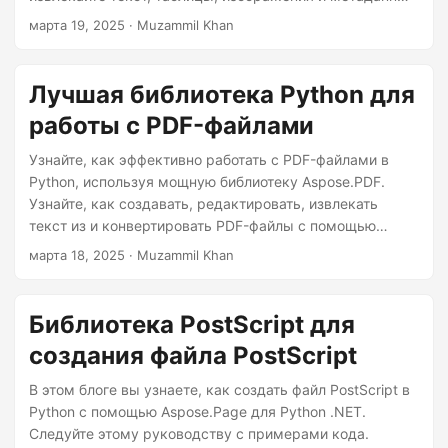
г
с помощью пошаговых примеров кода на Python.
марта 19, 2025
· Muzammil Khan
а
ц
и
Лучшая библиотека Python для
ю
работы с PDF-файлами
Узнайте, как эффективно работать с PDF-файлами в
Python, используя мощную библиотеку Aspose.PDF.
Узнайте, как создавать, редактировать, извлекать
текст из и конвертировать PDF-файлы с помощью
простых примеров кода на Python.
марта 18, 2025
· Muzammil Khan
Библиотека PostScript для
создания файла PostScript
В этом блоге вы узнаете, как создать файл PostScript в
Python с помощью Aspose.Page для Python .NET.
Следуйте этому руководству с примерами кода.