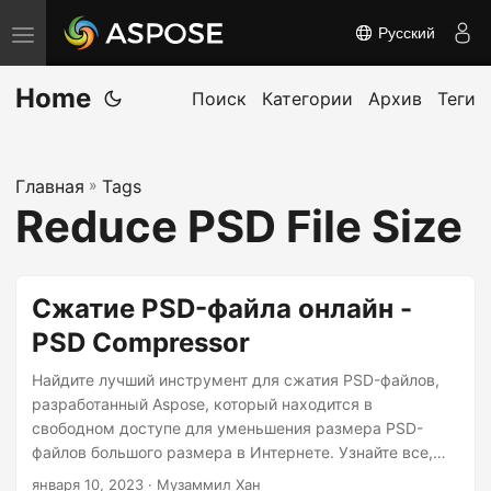
Русский
П
е
Home
р
Поиск
Категории
Архив
Теги
е
к
Главная
»
Tags
л
Reduce PSD File Size
ю
ч
и
Сжатие PSD-файла онлайн -
т
PSD Compressor
ь
н
Найдите лучший инструмент для сжатия PSD-файлов,
а
разработанный Aspose, который находится в
свободном доступе для уменьшения размера PSD-
в
файлов большого размера в Интернете. Узнайте все,
и
что вам нужно знать о сжатии PSD-файлов, из этого
января 10, 2023
· Музаммил Хан