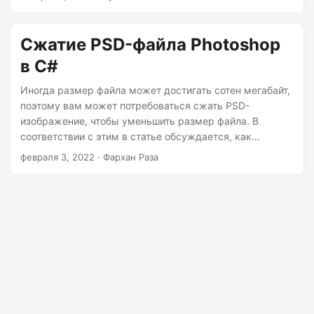
г
подробного руководства. Узнайте, как сжимать PSD-
файлы без использования Photoshop.
а
Сжатие PSD-файла Photoshop
ц
и
в C#
ю
Иногда размер файла может достигать сотен мегабайт,
поэтому вам может потребоваться сжать PSD-
изображение, чтобы уменьшить размер файла. В
соответствии с этим в статье обсуждается, как
программно сжать файл PSD на C#.
февраля 3, 2022
· Фархан Раза