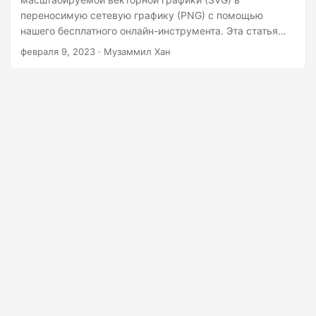
г
переносимую сетевую графику (PNG) с помощью
а
нашего бесплатного онлайн-инструмента. Эта статья
ц
проведет вас через этапы преобразования ваших
февраля 9, 2023
· Музаммил Хан
изображений SVG в PNG онлайн или разработки
и
собственного программного конвертера.
ю