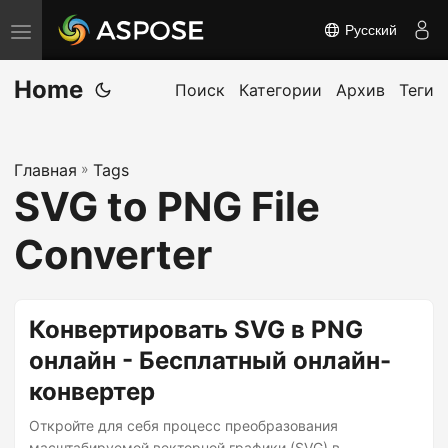
Русский
П
е
Home
р
Поиск
Категории
Архив
Теги
е
к
Главная
»
Tags
л
SVG to PNG File
ю
ч
Converter
и
т
ь
Конвертировать SVG в PNG
н
онлайн - Бесплатный онлайн-
а
конвертер
в
и
Откройте для себя процесс преобразования
масштабируемой векторной графики (SVG) в