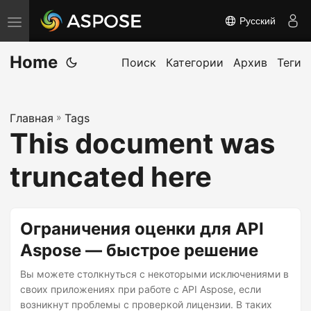
Русский
П
е
Home
р
Поиск
Категории
Архив
Теги
е
к
Главная
»
Tags
л
This document was
ю
ч
truncated here
и
т
ь
Ограничения оценки для API
н
Aspose — быстрое решение
а
Вы можете столкнуться с некоторыми исключениями в
в
своих приложениях при работе с API Aspose, если
и
возникнут проблемы с проверкой лицензии. В таких