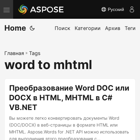
Русский
П
е
Home
р
Поиск
Категории
Архив
Теги
е
к
Главная
»
Tags
л
word to mhtml
ю
ч
и
Преобразование Word DOC или
т
DOCX в HTML, MHTML в C#
ь
VB.NET
н
а
Вы можете легко конвертировать документы Word
в
(DOC/DOCX) в веб-страницы в формате HTML или
MHTML. Aspose.Words for .NET API можно использовать
и
для выполнения этого преобразования с