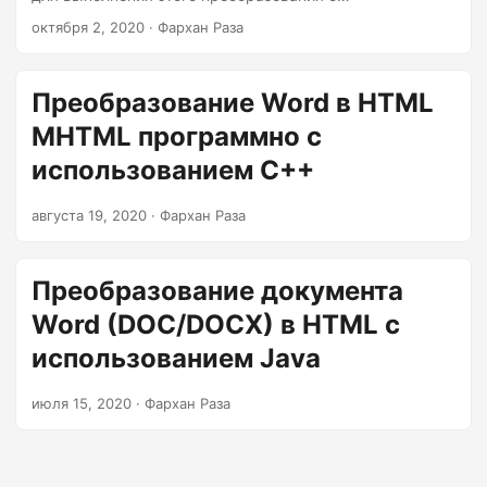
г
использованием C# или VB.NET. Преобразование
октября 2, 2020
· Фархан Раза
а
документов Microsoft Word является популярным
ц
вариантом использования, поэтому API поддерживает
различные параметры преобразования.
и
Преобразование Word в HTML
ю
MHTML программно с
использованием C++
августа 19, 2020
· Фархан Раза
Преобразование документа
Word (DOC/DOCX) в HTML с
использованием Java
июля 15, 2020
· Фархан Раза