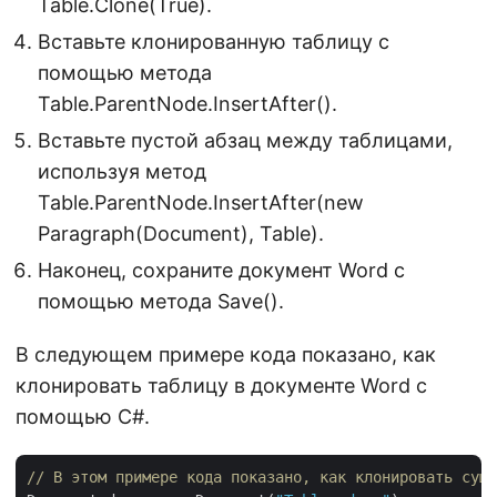
Table.Clone(True).
Вставьте клонированную таблицу с
помощью метода
Table.ParentNode.InsertAfter().
Вставьте пустой абзац между таблицами,
используя метод
Table.ParentNode.InsertAfter(new
Paragraph(Document), Table).
Наконец, сохраните документ Word с
помощью метода Save().
В следующем примере кода показано, как
клонировать таблицу в документе Word с
помощью C#.
// В этом примере кода показано, как клонировать суще