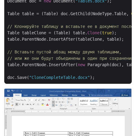
Document doc = 
new
 Document(
"Tables.docx"
);

Table table = (Table) doc.GetChild(NodeType.Table, 
0
,
// Клонируйте таблицу и вставьте ее в документ после 
Table tableClone = (Table) table.
Clone
(
true
);

table.ParentNode.InsertAfter(tableClone, table);

// Вставьте пустой абзац между двумя таблицами,
// или же они будут объединены в один при сохранении,
table.ParentNode.InsertAfter(
new
 Paragraph(doc), tabl
doc.Save(
"CloneCompleteTable.docx"