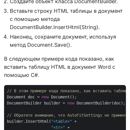
Создайте объект класса DocumentBuilder.
Вставьте строку HTML таблицы в документ
с помощью метода
DocumentBuilder.InsertHtml(String).
Наконец, сохраните документ, используя
метод Document.Save().
В следующем примере кода показано, как
вставить таблицу HTML в документ Word с
помощью C#.
// В этом примере кода показано, как вставить таблицу
Document doc = 
new
 Document();

DocumentBuilder builder = 
new
 DocumentBuilder(doc);

// Обратите внимание, что AutoFitSettings не применяе
builder.InsertHtml(
"<table>"
 +

"<tr>"
 +
