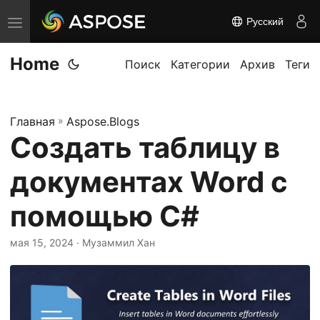
Русский
П
е
Home
р
Поиск
Категории
Архив
Теги
е
к
Главная
»
Aspose.Blogs
л
Создать таблицу в
ю
ч
документах Word с
и
т
помощью C#
ь
мая 15, 2024
· Музаммил Хан
н
а
в
и