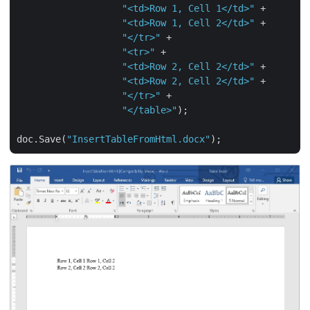
"<td>Row 1, Cell 1</td>"
 +

"<td>Row 1, Cell 2</td>"
 +

"</tr>"
 +

"<tr>"
 +

"<td>Row 2, Cell 2</td>"
 +

"<td>Row 2, Cell 2</td>"
 +

"</tr>"
 +

"</table>"
);

doc.Save(
"InsertTableFromHtml.docx"