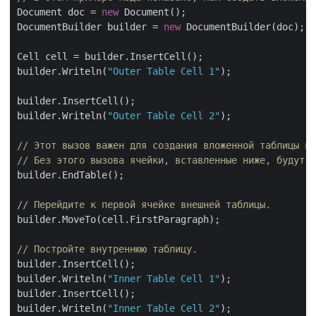
Document doc = 
new
 Document();

DocumentBuilder builder = 
new
 DocumentBuilder(doc);

Cell cell = builder.InsertCell();

builder.Writeln(
"Outer Table Cell 1"
);

builder.InsertCell();

builder.Writeln(
"Outer Table Cell 2"
);

// Этот вызов важен для создания вложенной таблицы вн
// Без этого вызова ячейки, вставленные ниже, будут д
builder.EndTable();

// Перейдите к первой ячейке внешней таблицы.
builder.MoveTo(cell.FirstParagraph);

// Постройте внутреннюю таблицу.
builder.InsertCell();

builder.Writeln(
"Inner Table Cell 1"
);

builder.InsertCell();

builder.Writeln(
"Inner Table Cell 2"
);
