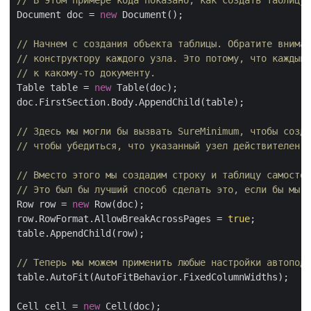
// В этом примере кода показано, как создать таблицу 
Document doc = 
new
 Document();

// Начнем с создания объекта таблицы. Обратите вниман
// конструктору каждого узла. Это потому, что каждый 
// к какому-то документу.
Table table = 
new
 Table(doc);

doc.FirstSection.Body.AppendChild(table);

// Здесь мы могли бы вызвать SureMinimum, чтобы созда
// чтобы убедиться, что указанный узел действителен. 
// Вместо этого мы создадим строку и таблицу самостоя
// Это был бы лучший способ сделать это, если бы мы с
Row row = 
new
 Row(doc);

row.RowFormat.AllowBreakAcrossPages = 
true
;

table.AppendChild(row);

// Теперь мы можем применить любые настройки автоподб
table.AutoFit(AutoFitBehavior.FixedColumnWidths);

Cell cell = 
new
 Cell(doc);
