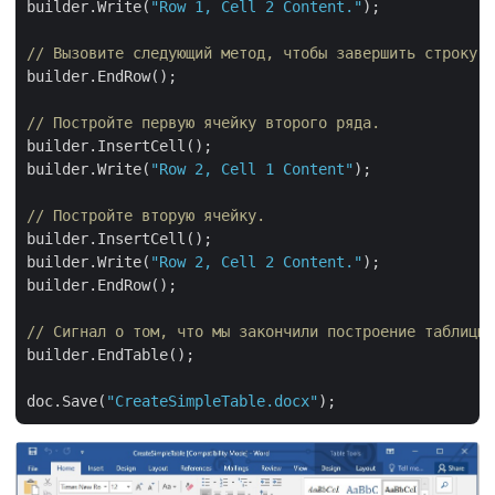
builder.Write(
"Row 1, Cell 2 Content."
);

// Вызовите следующий метод, чтобы завершить строку и
builder.EndRow();

// Постройте первую ячейку второго ряда.
builder.InsertCell();

builder.Write(
"Row 2, Cell 1 Content"
);

// Постройте вторую ячейку.
builder.InsertCell();

builder.Write(
"Row 2, Cell 2 Content."
);

builder.EndRow();

// Сигнал о том, что мы закончили построение таблицы.
builder.EndTable();

doc.Save(
"CreateSimpleTable.docx"