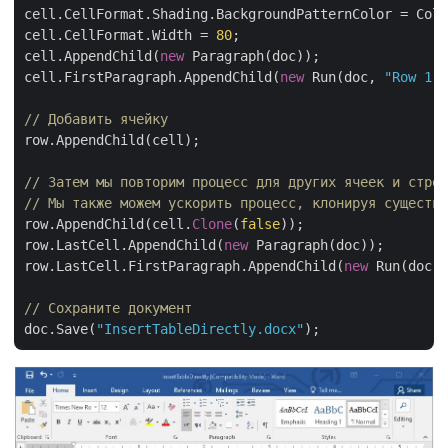
cell.CellFormat.Shading.BackgroundPatternColor = Colo
cell.CellFormat.Width = 
80
;

cell.AppendChild(
new
 Paragraph(doc));

cell.FirstParagraph.AppendChild(
new
 Run(doc, 
"Row 1, 
// Добавить ячейку
row.AppendChild(cell);

// Затем мы повторим процесс для других ячеек и строк
// Мы также можем ускорить процесс, клонируя существу
row.AppendChild(cell.
Clone
(
false
));

row.LastCell.AppendChild(
new
 Paragraph(doc));

row.LastCell.FirstParagraph.AppendChild(
new
 Run(doc, 
// Сохраните документ
doc.Save(
"InsertTableDirectly.docx"