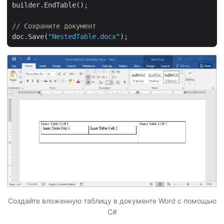
builder.EndTable();

// Сохраните документ
doc.Save(
"NestedTable.docx"
Создайте вложенную таблицу в документе Word с помощью
C#