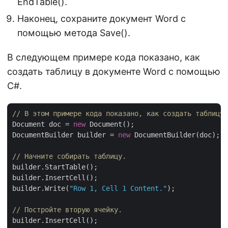
EndTable().
Наконец, сохраните документ Word с
помощью метода Save().
В следующем примере кода показано, как
создать таблицу в документе Word с помощью
C#.
// В этом примере кода показано, как создать таблицу
Document doc = 
new
 Document();

DocumentBuilder builder = 
new
 DocumentBuilder(doc);

// Начните собирать таблицу.
builder.StartTable();

builder.InsertCell();

builder.Write(
"Row 1, Cell 1 Content."
);

// Постройте вторую ячейку.
builder.InsertCell();
