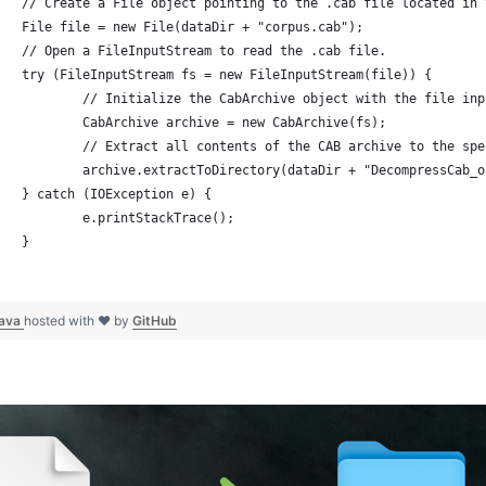
		// Create a File object pointing to the .cab file located in
		File file = new File(dataDir + "corpus.cab");
		// Open a FileInputStream to read the .cab file.
		try (FileInputStream fs = new FileInputStream(file)) {
			// Initialize the CabArchive object with the file in
			CabArchive archive = new CabArchive(fs);
			// Extract all contents of the CAB archive to the sp
			archive.extractToDirectory(dataDir + "DecompressCab_
		} catch (IOException e) {
			e.printStackTrace();
		}
}	
java
hosted with ❤ by
GitHub