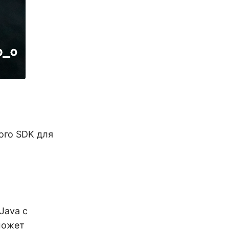
ого SDK для
Java с
может