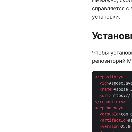
Не важно, скол
справляется с 
установки.
Установ
Чтобы устано
репозиторий M
<
repository
>
<
id
>
AsposeJav
<
name
>
Aspose 
<
url
>
https://
</
repository
>
<
dependency
>
<
groupId
>
com.
<
artifactId
>
a
<
version
>
25.8