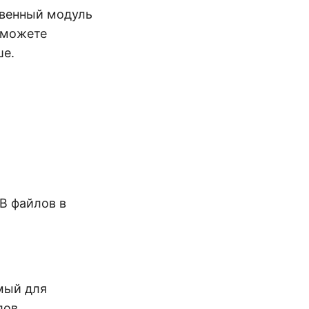
твенный модуль
 можете
ше.
B файлов в
емый для
лов