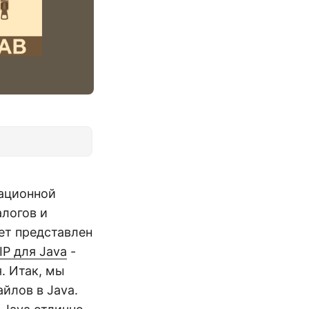
рационной
алогов и
ет представлен
IP для Java
-
. Итак, мы
йлов в Java.