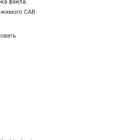
ка файла.
ержимого CAB
ровать