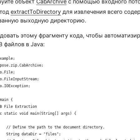
уйте объект
CabArchive
с помощью входного пото
етод
extractToDirectory
для извлечения всего сод
азанную выходную директорию.
довать этому фрагменту кода, чтобы автоматизи
 файлов в Java:
xample;
pose.zip.CabArchive;
o.File;
o.FileInputStream;
o.IOException;
main {
AB File Extraction
ic static void main(String[] args) {
		// Define the path to the document directory.
		String dataDir = "files";