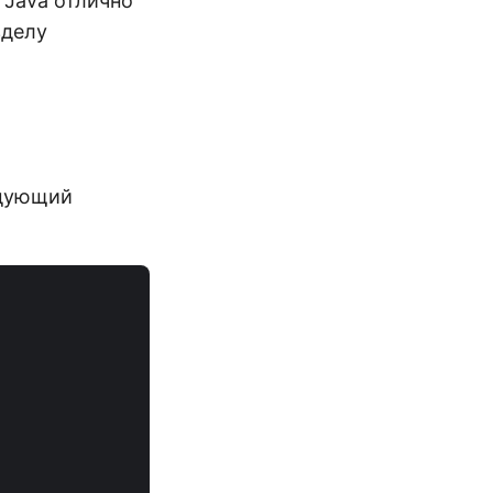
 Java отлично
зделу
едующий