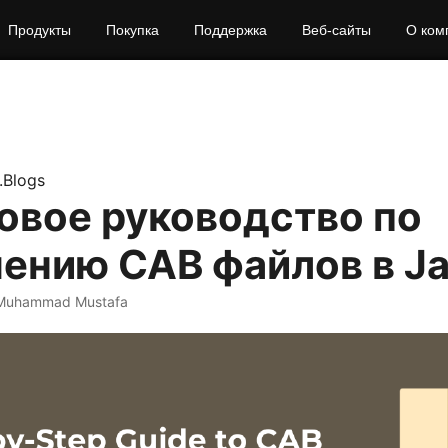
Продукты
Покупка
Поддержка
Веб‑сайты
О ком
.Blogs
овое руководство по
ению CAB файлов в J
Muhammad Mustafa