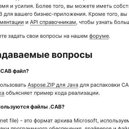
емя и усилия. Более того, вы можете иметь собс
B для вашего бизнес-приложения. Кроме того, вы
ментации
и
API справочникам
, чтобы узнать боль
те задать свои вопросы на нашем
форуме
.
адаваемые вопросы
ь CAB файл?
пользовать
Aspose.ZIP для Java
для распаковки CA
ка
объясняет пример кода реализации.
спользуются файлы .CAB?
net file) - это формат архива Microsoft, использу
овки программного обеспечения, драйверов и фай