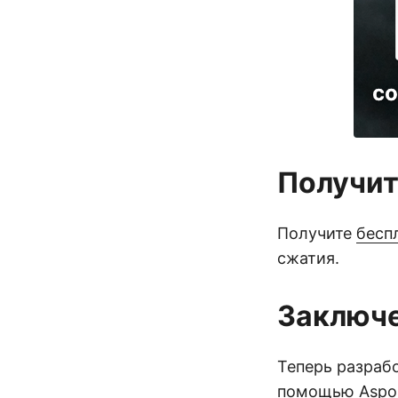
Получит
Получите
бесп
сжатия.
Заключ
Теперь разраб
помощью Aspos