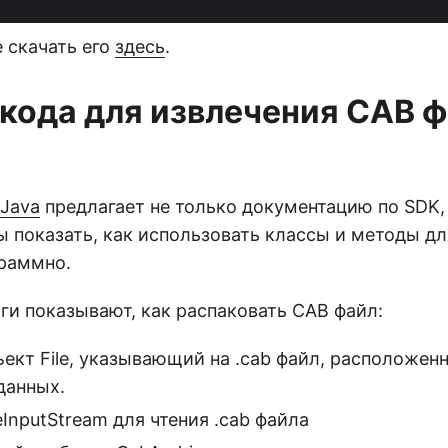
 скачать его
здесь
.
кода для извлечения CAB ф
 Java
предлагает не только документацию по SDK,
бы показать, как использовать классы и методы д
раммно.
и показывают, как распаковать CAB файл:
ект File, указывающий на .cab файл, расположен
данных.
eInputStream для чтения .cab файла