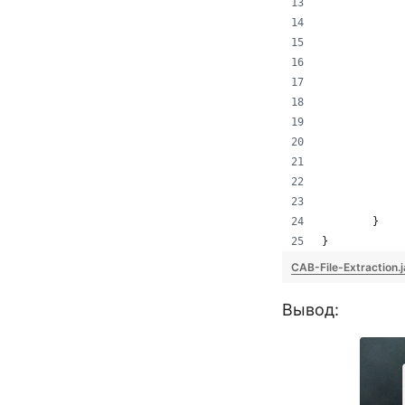
	
}
CAB-File-Extraction.
Вывод: