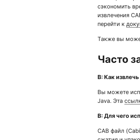
сэкономить вр
извлечения CA
перейти к
доку
Также вы може
Часто з
В: Как извлеч
Вы можете ис
Java. Эта
ссыл
В: Для чего и
CAB файл (Cabi
сжатия и упак