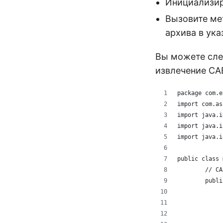
Инициализир
Вызовите м
архива в ук
Вы можете сле
извлечение CAB
package com.e
import com.as
import java.i
import java.i
import java.i
public class 
	// C
	publ