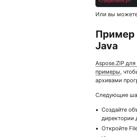
</
dependency
>
Или вы можете
Пример 
Java
Aspose.ZIP для
примеры
, что
архивами прог
Следующие шаг
Создайте объ
директории 
Откройте Fil