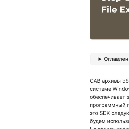
Оглавлен
CAB
архивы об
системе Windo
обеспечивает э
программный п
это SDK следу
будем использо