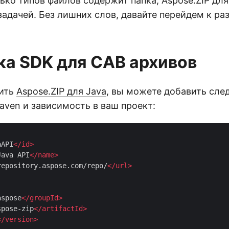
ько типов файлов содержит папка, Aspose.ZIP для
задачей. Без лишних слов, давайте перейдем к ра
ка SDK для CAB архивов
вить
Aspose.ZIP для Java
, вы можете добавить сл
aven и зависимость в ваш проект:
aAPI
</
id
>
Java API
</
name
>
repository.aspose.com/repo/
</
url
>
aspose
</
groupId
>
spose-zip
</
artifactId
>
</
version
>