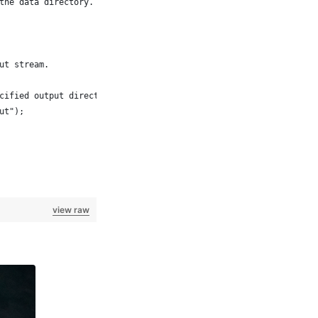
 the data directory. 
put stream. 
ecified output directory. 
out");
view raw