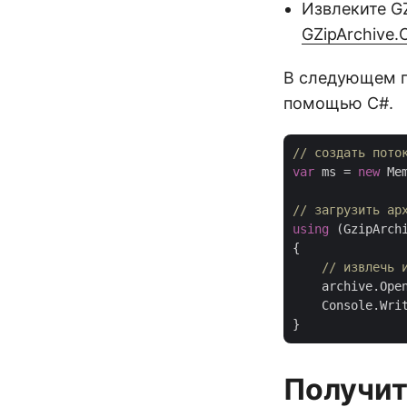
Извлеките GZ
GZipArchive
В следующем пр
помощью C#.
// создать пото
var
 ms = 
new
 Me
// загрузить ар
using
 (GzipArch
{

// извлечь 
    archive.Open
    Console.Writ
Получит