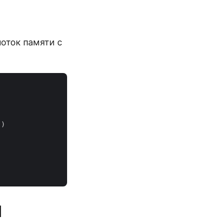
поток памяти с
)

I