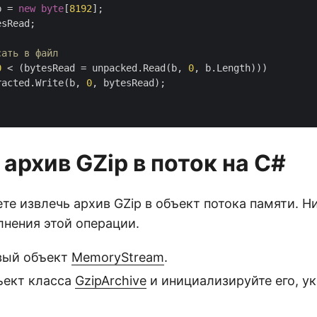
b = 
new
byte
[
8192
];

sRead;

сать в файл
0
 < (bytesRead = unpacked.Read(b, 
0
, b.Length)))

racted.Write(b, 
0
, bytesRead);

архив GZip в поток на C#
те извлечь архив GZip в объект потока памяти. 
лнения этой операции.
вый объект
MemoryStream
.
ъект класса
GzipArchive
и инициализируйте его, ук