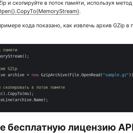
ip и скопируйте в поток памяти, используя метод
.Open().CopyTo(MemoryStream)
.
имере кода показано, как извлечь архив GZip в 
к памяти
moryStream();

хив GZip
ive archive = 
new
 GzipArchive(File.OpenRead(
"sample.gz"
))
и скопировать в поток памяти
().CopyTo(ms);

eLine(archive.Name);

е бесплатную лицензию AP