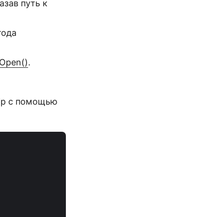
азав путь к
тода
.Open()
.
Zip с помощью