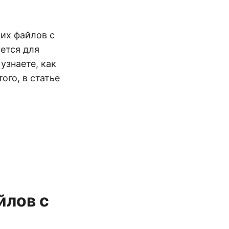
ких файлов с
ется для
узнаете, как
того, в статье
йлов с