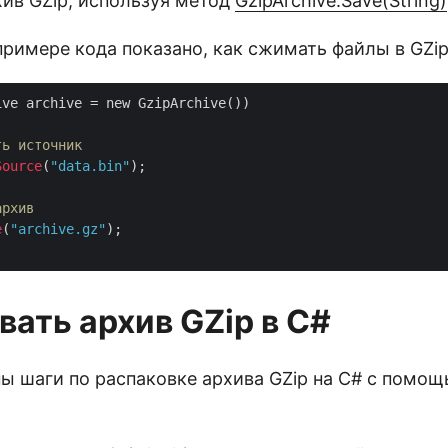
хив GZip, используя метод
GzipArchive.Save(String)
римере кода показано, как сжимать файлы в GZip
ve archive = new GzipArchive())

ть источник
Source
(
"data.bin"
);

архив
e
(
"archive.gz"
);

вать архив GZip в C#
ы шаги по распаковке архива GZip на C# с помощ