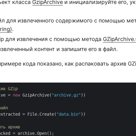
ъект класса
GzipArchive
и инициализируйте его, ук
йл для извлеченного содержимого с помощью ме
ring)
.
ip для извлечения с помощью метода
GZipArchive
звлеченный контент и запишите его в файл.
римере кода показано, как распаковать архив G
хив GZip
ive = 
new
 GzipArchive(
"archive.gz"
))

файл
extracted = File.Create(
"data.bin"
))

ыть архив
acked = archive.Open();
