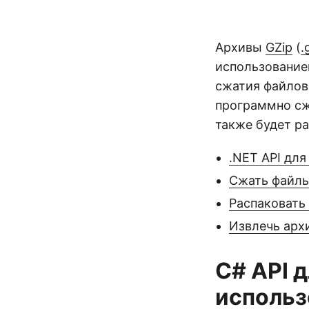
Архивы
GZip
(
.
использование
сжатия файлов 
программно сж
также будет ра
.NET API дл
Сжать файлы
Распаковать 
Извлечь архи
C# API 
использ