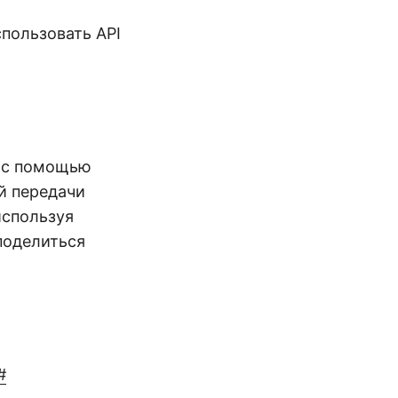
спользовать API
ы с помощью
ой передачи
используя
 поделиться
#