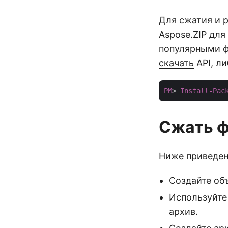
Для сжатия и 
Aspose.ZIP для
популярными ф
скачать
API, л
PM
> 
Install-Pac
Сжать ф
Ниже приведен
Создайте об
Используйте
архив.