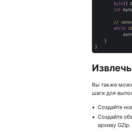
byte
[] 
int
 byte
// запи
while
 (
            ext
    }

Извлечь 
Вы также може
шаги для выпо
Создайте но
Создайте об
архиву GZip.