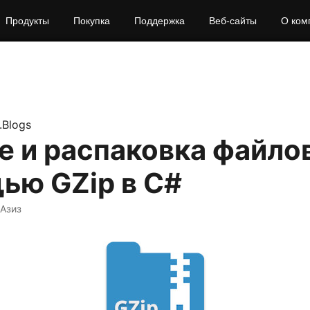
Продукты
Покупка
Поддержка
Веб‑сайты
О ком
.Blogs
 и распаковка файлов
ью GZip в C#
 Азиз