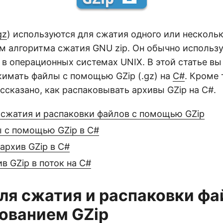
gz
) используются для сжатия одного или несколь
м алгоритма сжатия GNU zip. Он обычно использу
в операционных системах UNIX. В этой статье вы 
имать файлы с помощью GZip (.gz) на
C#
. Кроме 
ссказано, как распаковывать архивы GZip на C#.
я сжатия и распаковки файлов с помощью GZip
 с помощью GZip в C#
архив GZip в C#
в GZip в поток на C#
для сжатия и распаковки фа
ованием GZip