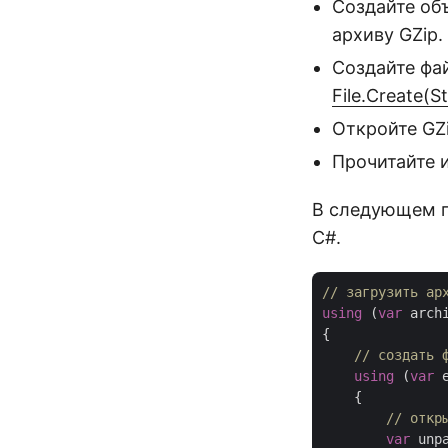
Создайте об
архиву GZip.
Создайте фа
File.Create(St
Откройте GZ
Прочитайте и
В следующем п
C#.
// загрузить ар
using
 (
var
 arch
{

// создать 
using
 (
var
 
    {

// откр
var
 unp