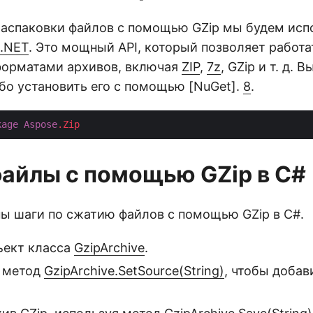
распаковки файлов с помощью GZip мы будем исп
 .NET
. Это мощный API, который позволяет работа
орматами архивов, включая
ZIP
,
7z
, GZip и т. д.
ибо установить его с помощью [NuGet].
8
.
kage
Aspose
.Zip
айлы с помощью GZip в C#
ы шаги по сжатию файлов с помощью GZip в C#.
ъект класса
GzipArchive
.
 метод
GzipArchive.SetSource(String)
, чтобы добав