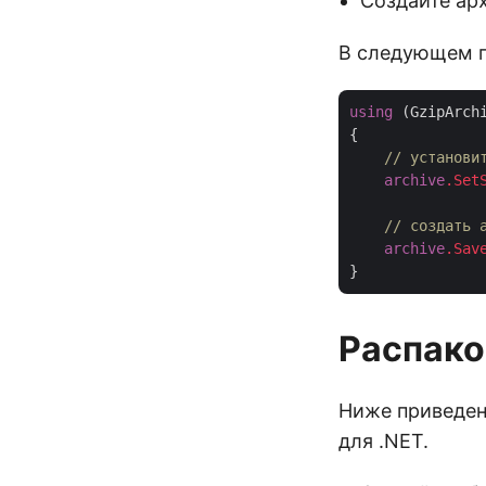
Создайте ар
В следующем п
using
 (GzipArchi
{

// установи
archive
.Set
// создать 
archive
.Sav
Распако
Ниже приведен
для .NET.