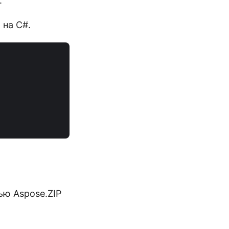
.
 на C#.
ью Aspose.ZIP