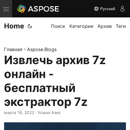
Русский
П
е
Home
р
Поиск
Категории
Архив
Теги
е
к
Главная
»
Aspose.Blogs
л
Извлечь архив 7z
ю
ч
онлайн -
и
т
бесплатный
ь
экстрактор 7z
н
а
марта 16, 2023
· Усман Азиз
в
и