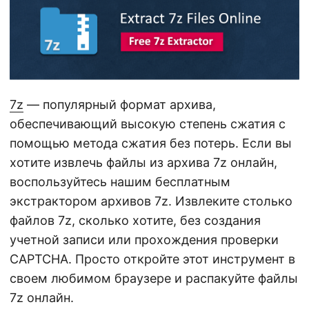
г
а
ц
и
ю
7z
— популярный формат архива,
обеспечивающий высокую степень сжатия с
помощью метода сжатия без потерь. Если вы
хотите извлечь файлы из архива 7z онлайн,
воспользуйтесь нашим бесплатным
экстрактором архивов 7z. Извлеките столько
файлов 7z, сколько хотите, без создания
учетной записи или прохождения проверки
CAPTCHA. Просто откройте этот инструмент в
своем любимом браузере и распакуйте файлы
7z онлайн.