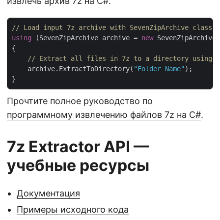
извлечь архив 7z на C#.
// Load input 7z archive with SevenZipArchive class.
using
 (SevenZipArchive archive = 
new
 SevenZipArchive(
{

// Extract all files in 7z to a directory using E
    archive.ExtractToDirectory(
"Folder Name"
);

Прочтите полное руководство по
программному извлечению файлов 7z на C#
.
7z Extractor API —
учебные ресурсы
Документация
Примеры исходного кода