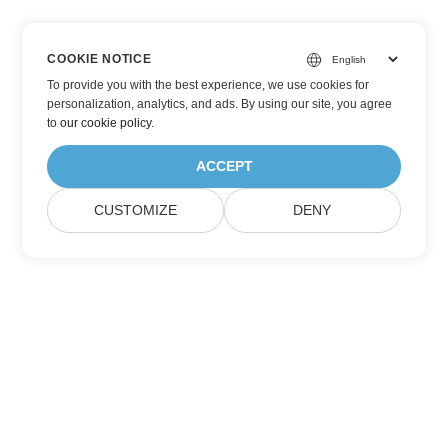
COOKIE NOTICE
To provide you with the best experience, we use cookies for
personalization, analytics, and ads. By using our site, you agree
to
our cookie policy
.
ACCEPT
CUSTOMIZE
DENY
Подпишитесь на обновления продуктов
Aspose
Получайте ежемесячные информационные бюллетени &
предложения прямо на ваш почтовый ящик.