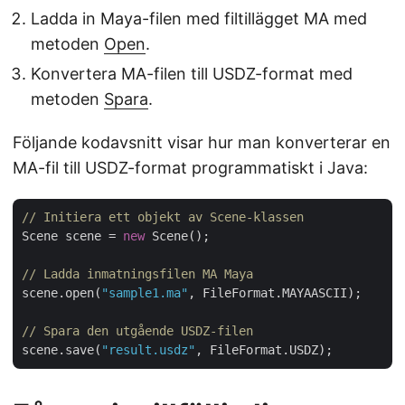
Ladda in Maya-filen med filtillägget MA med
metoden
Open
.
Konvertera MA-filen till USDZ-format med
metoden
Spara
.
Följande kodavsnitt visar hur man konverterar en
MA-fil till USDZ-format programmatiskt i Java:
// Initiera ett objekt av Scene-klassen
Scene scene = 
new
 Scene();

// Ladda inmatningsfilen MA Maya
scene.open(
"sample1.ma"
, FileFormat.MAYAASCII);

// Spara den utgående USDZ-filen
scene.save(
"result.usdz"