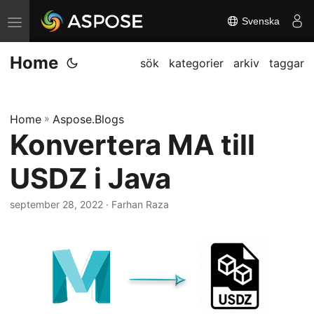
Svenska
V
ä
Home
x
sök
kategorier
arkiv
taggar
l
a
Home
»
Aspose.Blogs
n
Konvertera MA till
a
v
USDZ i Java
i
g
september 28, 2022
· Farhan Raza
a
t
i
o
n