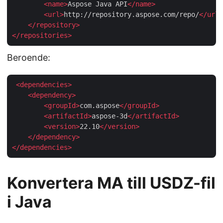
<
name
>
Aspose Java API
</
name
>
<
url
>
http://repository.aspose.com/repo/
</
url
>
</
repository
>
</
repositories
>
Beroende:
<
dependencies
>
<
dependency
>
<
groupId
>
com.aspose
</
groupId
>
<
artifactId
>
aspose-3d
</
artifactId
>
<
version
>
22.10
</
version
>
</
dependency
>
</
dependencies
>
Konvertera MA till USDZ-fil
i Java