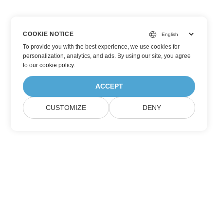
COOKIE NOTICE
To provide you with the best experience, we use cookies for
personalization, analytics, and ads. By using our site, you agree
to
our cookie policy
.
ACCEPT
CUSTOMIZE
DENY
Prenumerera på Aspose-
produktuppdateringar
Få månatliga nyhetsbrev och erbjudanden direkt levererade till