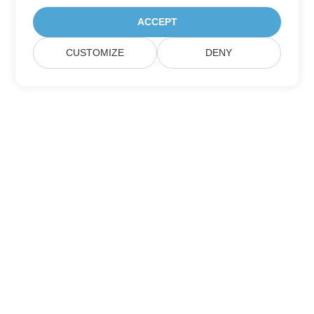
ACCEPT
CUSTOMIZE
DENY
Prenumerera på Aspose
produktuppdateringar
Få månatliga nyhetsbrev och erbjudanden direkt levererade till
din brevlåda.
Skicka