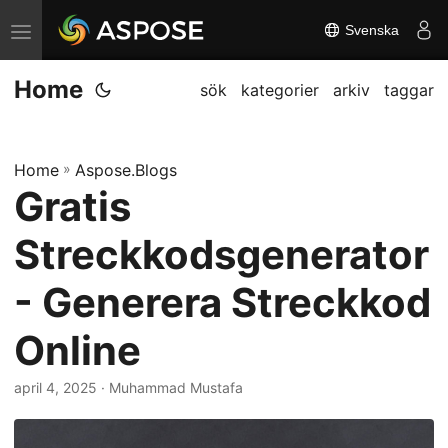
Svenska
V
ä
Home
x
sök
kategorier
arkiv
taggar
l
a
Home
»
Aspose.Blogs
n
Gratis
a
v
Streckkodsgenerator
i
g
- Generera Streckkod
a
Online
t
i
april 4, 2025
· Muhammad Mustafa
o
n