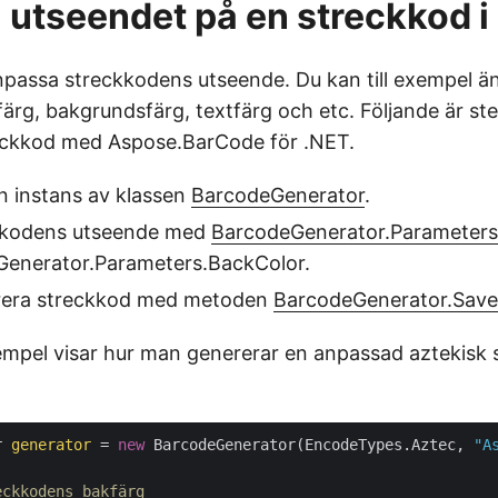
utseendet på en streckkod i
passa streckkodens utseende. Du kan till exempel ä
färg, bakgrundsfärg, textfärg och etc. Följande är ste
eckkod med Aspose.BarCode för .NET.
n instans av klassen
BarcodeGenerator
.
eckkodens utseende med
BarcodeGenerator.Parameters
Generator.Parameters.BackColor.
nerera streckkod med metoden
BarcodeGenerator.Save
mpel visar hur man genererar en anpassad aztekisk
r 
generator
 = 
new
 BarcodeGenerator(EncodeTypes.Aztec, 
"A
eckkodens bakfärg