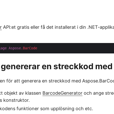
r
API:et gratis eller få det installerat i din .NET-appli
kage
Aspose
.BarCode
 genererar en streckkod med
gen för att generera en streckkod med Aspose.BarCod
tt objekt av klassen
BarcodeGenerator
och ange stre
ss konstruktor.
ckkodens funktioner som upplösning och etc.