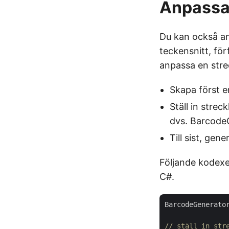
Anpassa 
Du kan också an
teckensnitt, för
anpassa en str
Skapa först e
Ställ in str
dvs. Barcode
Till sist, ge
Följande kodexe
C#.
BarcodeGenerato
// ställ in str