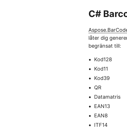
C# Barco
Aspose.BarCode
låter dig genere
begränsat till:
Kod128
Kod11
Kod39
QR
Datamatris
EAN13
EAN8
ITF14