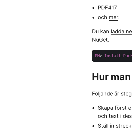
PDF417
och
mer
.
Du kan
ladda ne
NuGet
.
PM
> 
Install-Pac
Hur man
Följande är ste
Skapa först e
och text i de
Ställ in stre