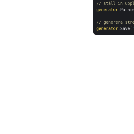
// ställ in upp
generator
.Param
// generera str
generator
.Save(