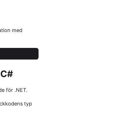
kation med
 C#
e för .NET.
ckkodens typ