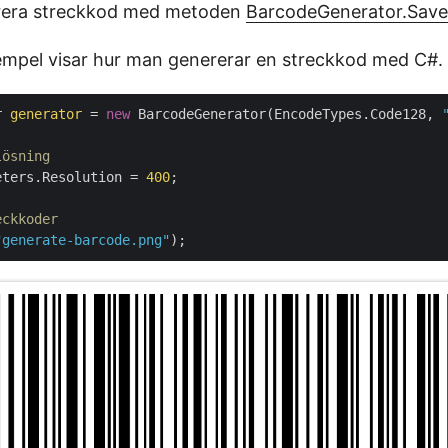
nerera streckkod med metoden
BarcodeGenerator.Save
mpel visar hur man genererar en streckkod med C#.
r 
generator
 = 
new
 BarcodeGenerator(EncodeTypes.Code128, 
lösning
eters.Resolution = 
400
;

eckkoder
"generate-barcode.png"