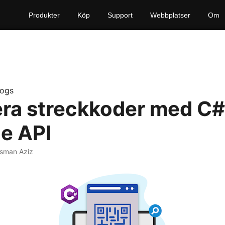
Produkter
Köp
Support
Webbplatser
Om
logs
ra streckkoder med C#
e API
sman Aziz