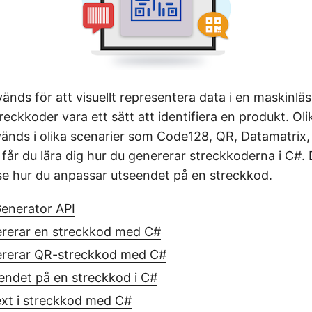
nds för att visuellt representera data i en maskinlä
reckkoder vara ett sätt att identifiera en produkt. Oli
änds i olika scenarier som Code128, QR, Datamatrix, A
n får du lära dig hur du genererar streckkoderna i C#
e hur du anpassar utseendet på en streckkod.
enerator API
rerar en streckkod med C#
rerar QR-streckkod med C#
endet på en streckkod i C#
text i streckkod med C#