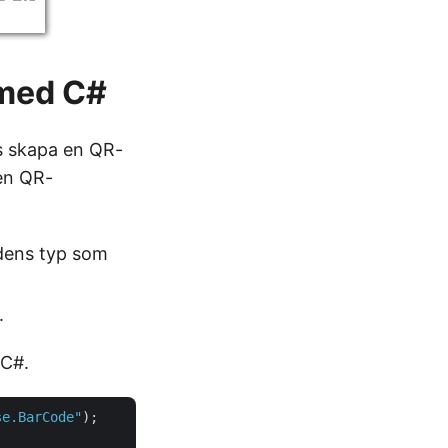
 med C#
ss skapa en QR-
 en QR-
dens typ som
.
 C#.
se.BarCode"
);
