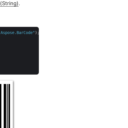
(String)
.
"Aspose.BarCode"
);
