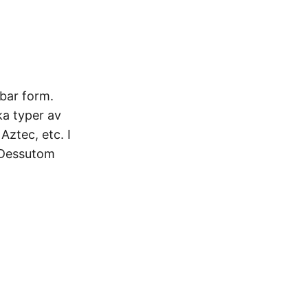
sbar form.
ka typer av
ztec, etc. I
. Dessutom