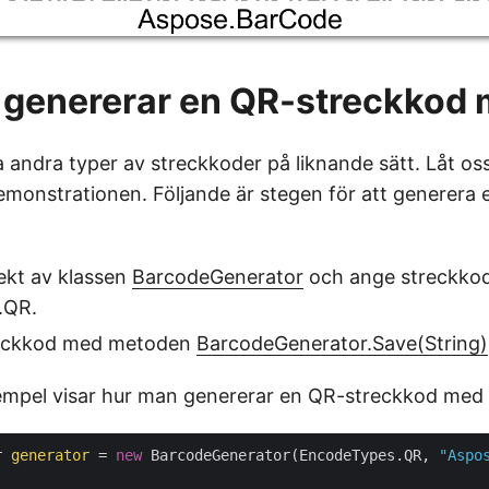
 genererar en QR-streckkod
 andra typer av streckkoder på liknande sätt. Låt o
emonstrationen. Följande är stegen för att generera
ekt av klassen
BarcodeGenerator
och ange streckko
.QR.
reckkod med metoden
BarcodeGenerator.Save(String)
empel visar hur man genererar en QR-streckkod med
r 
generator
 = 
new
 BarcodeGenerator(EncodeTypes.QR, 
"Aspo