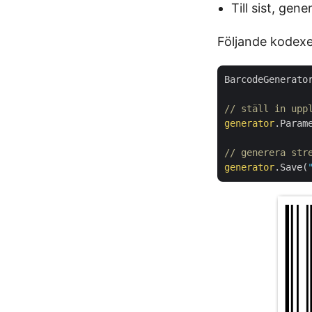
Till sist, ge
Följande kodexe
BarcodeGenerato
// ställ in upp
generator
.Param
// generera str
generator
.Save(