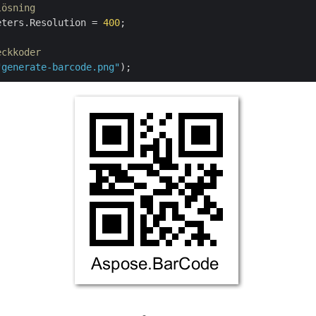
lösning
eters.Resolution = 
400
;

eckkoder
"generate-barcode.png"