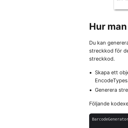
Hur man
Du kan generera
streckkod för d
streckkod.
Skapa ett obj
EncodeTypes
Generera st
Följande kodex
BarcodeGenerato