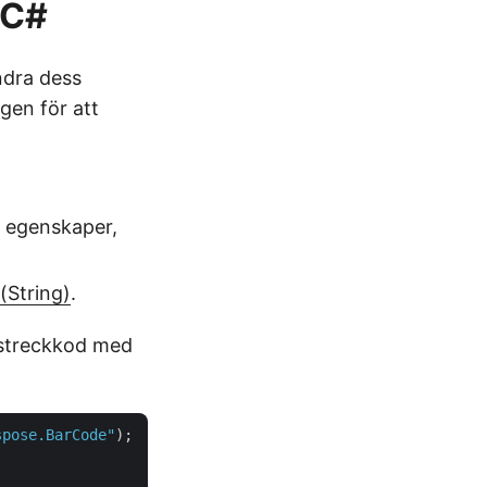
 C#
ndra dess
gen för att
egenskaper,
(String)
.
 streckkod med
spose.BarCode"
);
