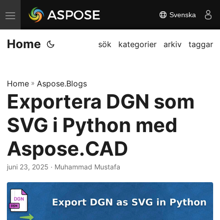
Svenska
V
ä
Home
x
sök
kategorier
arkiv
taggar
l
a
Home
»
Aspose.Blogs
n
Exportera DGN som
a
v
SVG i Python med
i
g
Aspose.CAD
a
juni 23, 2025
· Muhammad Mustafa
t
i
o
n