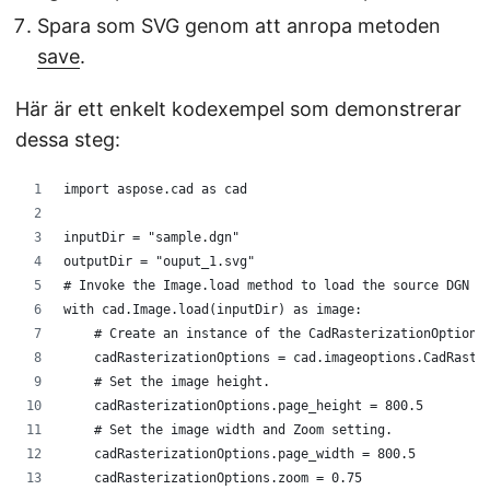
Spara som SVG genom att anropa metoden
save
.
Här är ett enkelt kodexempel som demonstrerar
dessa steg:
import aspose.cad as cad
inputDir = "sample.dgn"
outputDir = "ouput_1.svg"
# Invoke the Image.load method to load the source DGN f
with cad.Image.load(inputDir) as image:
    # Create an instance of the CadRasterizationOptions
    cadRasterizationOptions = cad.imageoptions.CadRaste
    # Set the image height.  
    cadRasterizationOptions.page_height = 800.5
    # Set the image width and Zoom setting. 
    cadRasterizationOptions.page_width = 800.5
    cadRasterizationOptions.zoom = 0.75