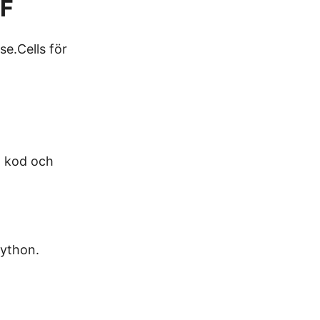
DF
se.Cells för
ll kod och
Python.