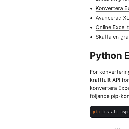
Konvertera Ex
Avancerad XLS
Online Excel 
Skaffa en grat
Python E
För konvertering
kraftfullt API f
konvertera Excel
följande pip-k
pip