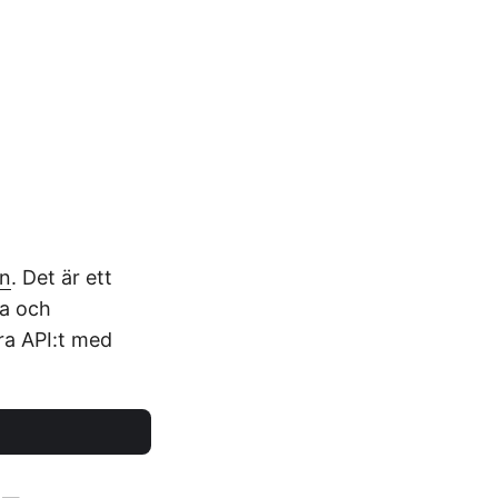
on
. Det är ett
ta och
era API:t med