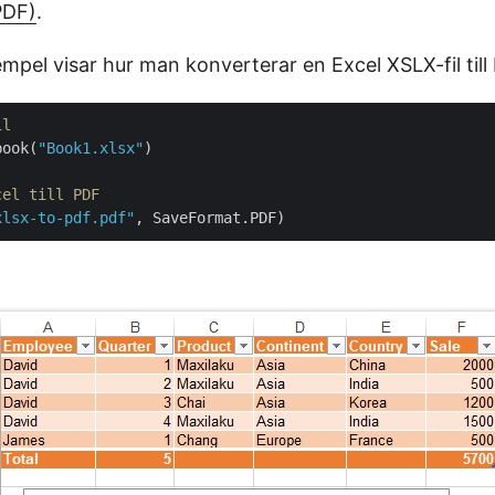
PDF)
.
mpel visar hur man konverterar en Excel XSLX-fil till
il
book(
"Book1.xlsx"
)

cel till PDF
xlsx-to-pdf.pdf"