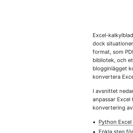
Excel-kalkylblad
dock situationer
format, som PDF
bibliotek, och e
blogginlägget k
konvertera Excel-
I avsnittet neda
anpassar Excel 
konvertering av 
Python Excel 
Enkla steg för