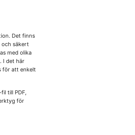
tion. Det finns
t och säkert
ras med olika
 I det här
för att enkelt
l till PDF,
erktyg för