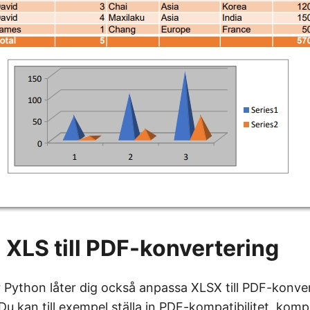
XLS till PDF-konvertering
r Python låter dig också anpassa XLSX till PDF-konv
. Du kan till exempel ställa in PDF-kompatibilitet, kom