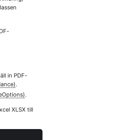
Klassen
PDF-
äll in PDF-
iance)
.
eOptions)
.
cel XLSX till