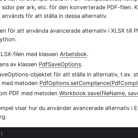
al sidor per ark, etc. för den konverterade PDF-filen. 
s
används för att ställa in dessa alternativ.
en för att använda avancerade alternativ i XLSX till 
Python.
XLSX-filen med klassen
Arbetsbok
.
tans av klassen
PdfSaveOptions
.
Options-objektet för att ställa in alternativ, t.ex. st
et med metoden
PdfOptions.setCompliance(PdfCompl
som PDF med metoden
Workbook.save(fileName, sav
mpel visar hur du använder avancerade alternativ i Ex
ng.
il