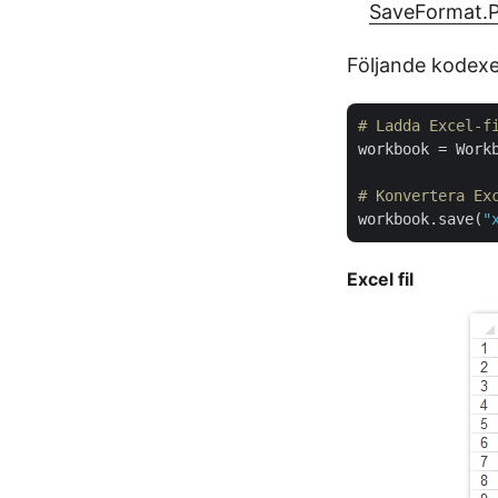
SaveFormat.
Följande kodexe
# Ladda Excel-f
workbook = Work
# Konvertera Ex
workbook.save(
"
Excel fil