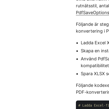
rutnätsstil, ant
PdfSaveOption
Följande är steg
konvertering i 
Ladda Excel 
Skapa en ins
Använd PdfSave
kompatibilit
Spara XLSX 
Följande kodexe
PDF-konverteri
# Ladda Excel-f