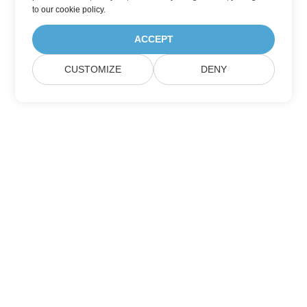
to
our cookie policy
.
ACCEPT
CUSTOMIZE
DENY
Prenumerera på Aspose
produktuppdateringar
Få månatliga nyhetsbrev och erbjudanden direkt levererade till
din brevlåda.