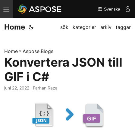
Svenska
V
ä
Home
x
sök
kategorier
arkiv
taggar
l
a
Home
»
Aspose.Blogs
n
Konvertera JSON till
a
v
GIF i C#
i
g
juni 22, 2022
· Farhan Raza
a
t
i
o
n