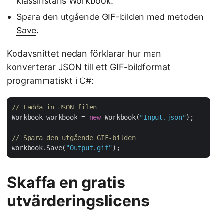
klassinstans
Workbook
.
Spara den utgående GIF-bilden med metoden
Save
.
Kodavsnittet nedan förklarar hur man
konverterar JSON till ett GIF-bildformat
programmatiskt i C#:
// Ladda in JSON-filen
Workbook workbook = 
new
 Workbook(
"Input.json"
);

// Spara den utgående GIF-bilden
workbook.Save(
"Output.gif"
Skaffa en gratis
utvärderingslicens