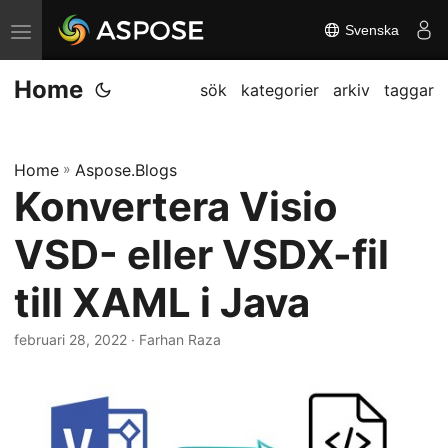
Svenska
V
ä
Home
x
sök
kategorier
arkiv
taggar
l
a
Home
»
Aspose.Blogs
n
Konvertera Visio
a
v
VSD- eller VSDX-fil
i
g
till XAML i Java
a
februari 28, 2022
· Farhan Raza
t
i
o
n