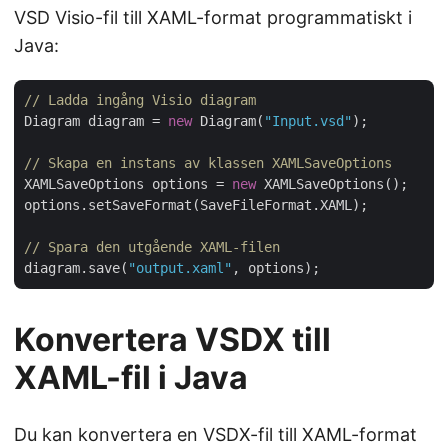
VSD Visio-fil till XAML-format programmatiskt i
Java:
// Ladda ingång Visio diagram
Diagram diagram = 
new
 Diagram(
"Input.vsd"
);

// Skapa en instans av klassen XAMLSaveOptions
XAMLSaveOptions options = 
new
 XAMLSaveOptions();

options.setSaveFormat(SaveFileFormat.XAML);

// Spara den utgående XAML-filen
diagram.save(
"output.xaml"
Konvertera VSDX till
XAML-fil i Java
Du kan konvertera en VSDX-fil till XAML-format