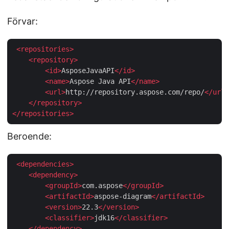
Förvar:
<
repositories
>
<
repository
>
<
id
>
AsposeJavaAPI
</
id
>
<
name
>
Aspose Java API
</
name
>
<
url
>
http://repository.aspose.com/repo/
</
url
>
</
repository
>
</
repositories
>
Beroende:
<
dependencies
>
<
dependency
>
<
groupId
>
com.aspose
</
groupId
>
<
artifactId
>
aspose-diagram
</
artifactId
>
<
version
>
22.3
</
version
>
<
classifier
>
jdk16
</
classifier
>
</
dependency
>