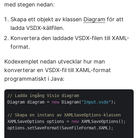
med stegen nedan:
Skapa ett objekt av klassen
Diagram
för att
ladda VSDX-källfilen.
Konvertera den laddade VSDX-filen till XAML-
format.
Kodexemplet nedan utvecklar hur man
konverterar en VSDX-fil till XAML-format
programmatiskt i Java:
// Ladda ingång Visio diagram
Diagram diagram = 
new
 Diagram(
"Input.vsdx"
);

// Skapa en instans av XAMLSaveOptions-klassen
XAMLSaveOptions options = 
new
 XAMLSaveOptions();

options.setSaveFormat(SaveFileFormat.XAML);
