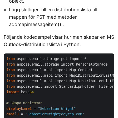
objekt.
Lägg slutligen till en distributionslista till
mappen för PST med metoden
addmapimessageitem() .
Följande kodexempel visar hur man skapar en MS
Outlook-distributionslista i Python.
from
from
from
from
from
from
import
 base
64
# Skapa medlemmar
displayName1
 = 
"Sebastian Wright"
email1
 = 
"SebastianWright@dayrep.com"