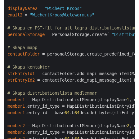
displayName2
 = 
"Wichert Kroos"
email2
 = 
"WichertKroos@teleworm.us"
# Skapa en PST-fil för att lagra distributionslistan
personalStorage
 = PersonalStorage.create( 
"Distributi
# Skapa mapp
contactFolder
 = personalStorage.create_predefined_fol
# Skapa kontakter
strEntryId1
 = contactFolder.add_mapi_message_item(Map
strEntryId2
 = contactFolder.add_mapi_message_item( Ma
# Skapa distributionslista medlemmar
member1
 = MapiDistributionListMember(displayName
1
, em
member1
member1
.entry_id = base
64
.b
64
decode( bytes(strEntryId
member2
 = MapiDistributionListMember(displayName
2
, em
member2
member2
.entry_id = base
64
.b
64
decode( bytes(strEntryId