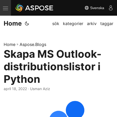
Svenska
V
ä
Home
x
sök
kategorier
arkiv
taggar
l
a
Home
»
Aspose.Blogs
n
Skapa MS Outlook-
a
v
distributionslistor i
i
g
Python
a
april 18, 2022
· Usman Aziz
t
i
o
n