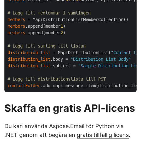
# Lägg till medlemmar i samlingen
members
members
.append(member
1
members
.append(member
2
)

# Lägg till samling till listan
distribution_list
 = MapiDistributionList(
"Contact lis
distribution_list
.body = 
"Distribution List Body"
distribution_list
.subject = 
"Sample Distribution List
# Lägg till distributionslista till PST 
contactFolder
Skaffa en gratis API-licens
Du kan använda Aspose.Email för Python via
.NET genom att begära en
gratis tillfällig licens
.