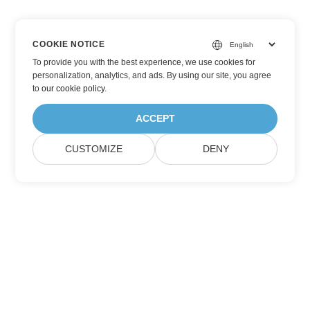
COOKIE NOTICE
To provide you with the best experience, we use cookies for
personalization, analytics, and ads. By using our site, you agree
to
our cookie policy
.
ACCEPT
CUSTOMIZE
DENY
Prenumerera på Aspose
produktuppdateringar
Få månatliga nyhetsbrev och erbjudanden direkt levererade till
din brevlåda.