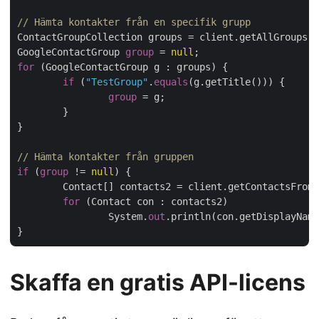
// Hämta kontakter från en specifik grupp
ContactGroupCollection groups = client.getAllGroups()
GoogleContactGroup 
group
 = 
null
for
 (GoogleContactGroup g : groups) {

if
 (
"TestGroup"
.
equals
(g.getTitle())) {

group
 = g;

	}

}

// Hämta kontakter från gruppen
if
 (
group
 != 
null
) {

	Contact[] contacts2 = client.getContactsFrom
for
 (Contact con : contacts2)

		System.
out
.println(con.getDisplayName
Skaffa en gratis API-licens