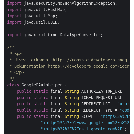
import
import
import
import
 java.util.UUID;

import
 javax.xml.bind.DatatypeConverter;

/**

 * <p>

 * Utvecklarkonsol https://console.developers.google.
 * Dokumentation https://developers.google.com/identi
 * </p>

 */
class
 GoogleOAuthHelper {

public
static
 final 
String
 AUTHORIZATION_URL = 
"h
public
static
 final 
String
 TOKEN_REQUEST_URL = 
"h
public
static
 final 
String
 REDIRECT_URI = 
"urn:ie
public
static
 final 
String
 REDIRECT_TYPE = 
"code"
public
static
 final 
String
 SCOPE = 
"https%3A%2F%2
            + 
"+https%3A%2F%2Fwww.google.com%2Fm8%2Ff
            + 
"+https%3A%2F%2Fmail.google.com%2F"
; 
//