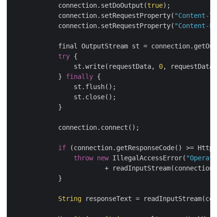
            connection.setDoOutput(
true
);

            connection.setRequestProperty(
"Content-Ty
            connection.setRequestProperty(
"Content-Le
            final OutputStream st = connection.getOut
try
 {

                st.write(requestData, 
0
, requestData.
            } 
finally
 {

                st.flush();

                st.close();

            }

            connection.connect();

if
 (connection.getResponseCode() >= HttpU
throw
new
 IllegalAccessError(
"Operati
                        + readInputStream(connection.
            }

String
 responseText = readInputStream(con