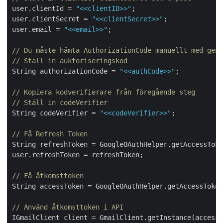
user.clientId = 
"<<clientID>>"
; 

user.clientSecret = 
"<<clientSecret>>"
; 

user.email = 
"<<email>>"
;

// Du måste hämta AuthorizationCode manuellt med gene
// Ställ in auktoriseringskod
String authorizationCode = 
"<<authCode>>"
;

// Kopiera kodverifierare från föregående steg
// Ställ in codeVerifier
String codeVerifier = 
"<<codeVerifier>>"
;

// Få Refresh Token
String refreshToken = GoogleOAuthHelper.getAccessToke
user.refreshToken = refreshToken;

// Få åtkomsttoken
String accessToken = GoogleOAuthHelper.getAccessToken
// Använd åtkomsttoken i API
IGmailClient client = GmailClient.getInstance(accessT