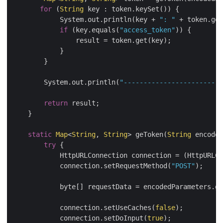
for
 (
String
 key : token.keySet()) {

            System.out.println(key + 
": "
 + token.get
if
 (key.equals(
"access_token"
)) {

                result = token.get(key);

            }

        }

        System.out.println(
"-------------------------
return
 result;

    }

static
Map
<
String
, 
String
> geToken(
String
 encoded
try
 {

            HttpURLConnection connection = (HttpURLCo
            connection.setRequestMethod(
"POST"
);

            byte[] requestData = encodedParameters.ge
            connection.setUseCaches(
false
);

            connection.setDoInput(
true
);
