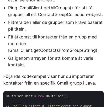
Ring IGmailClient.getAllGroups() för att få
grupper till ett ContactGroupCollection-objekt.
Filtrera den eller de grupper som krävs baserat
på titeln.
Få åtkomst till kontakter från en grupp med
metoden
IGmailClient.getContactsFromGroup(String).
Gå igenom arrayen för att komma åt varje
kontakt.
Följande kodexempel visar hur du importerar
kontakter från en specifik Gmail-grupp i Java.
OAuthUser user = 
new
 OAuthUser();

// Ställ in clientId, clientSecret och e-post 