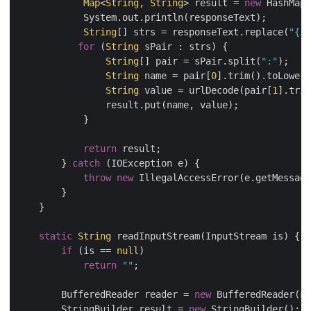
Map
<
String
, 
String
> result = 
new
 HashMap<
            System.out.println(responseText);

String
[] strs = responseText.replace(
"{"
,
for
 (
String
 sPair : strs) {

String
[] pair = sPair.split(
":"
);

String
 name = pair[
0
].trim().toLowerC
String
 value = urlDecode(pair[
1
].trim
                result.put(name, value);

            }

return
 result;

        } 
catch
 (IOException e) {

throw
new
 IllegalAccessError(e.getMessage
        }

    }

static
String
 readInputStream(InputStream is) {

if
 (is == 
null
)

return
""
;

        BufferedReader reader = 
new
 BufferedReader(
ne
        StringBuilder result = 
new
 StringBuilder();
