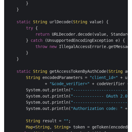
        }

    }

static
String
 urlDecode(
String
 value) {

try
 {

return
 URLDecoder.decode(value, StandardC
        } 
catch
 (UnsupportedEncodingException e) {

throw
new
 IllegalAccessError(e.getMessage
        }

    }

static
String
 getAccessTokenByAuthCode(
String
 aut
String
 encodedParameters = 
"client_id="
 + url
                + 
"&code_verifier="
 + codeVerifier + 
        System.out.println(
"-------------------------
        System.out.println(
"------------- OAuth 2.0 A
        System.out.println(
"-------------------------
        System.out.println(
"Authorization code: "
 + a
String
 result = 
""
;

Map
<
String
, 
String
> token = geToken(encodedPa