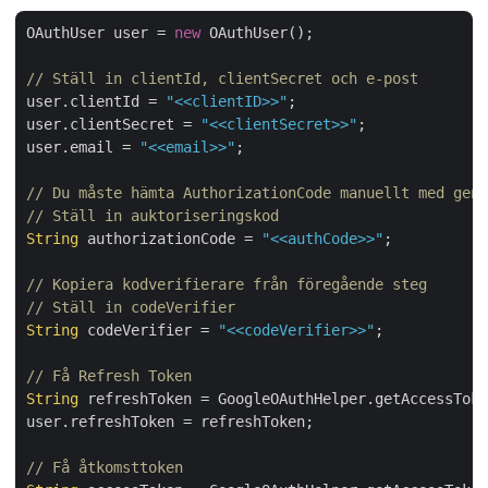
OAuthUser user = 
new
 OAuthUser();

// Ställ in clientId, clientSecret och e-post 
user.clientId = 
"<<clientID>>"
; 

user.clientSecret = 
"<<clientSecret>>"
; 

user.email = 
"<<email>>"
;

// Du måste hämta AuthorizationCode manuellt med gene
// Ställ in auktoriseringskod
String
 authorizationCode = 
"<<authCode>>"
;

// Kopiera kodverifierare från föregående steg
// Ställ in codeVerifier
String
 codeVerifier = 
"<<codeVerifier>>"
;

// Få Refresh Token
String
 refreshToken = GoogleOAuthHelper.getAccessToke
user.refreshToken = refreshToken;

// Få åtkomsttoken