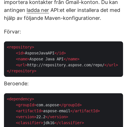
importera kontakter från Gmail-konton. Du kan
antingen
ladda ner
API:et eller installera det med
hjälp av följande Maven-konfigurationer.
Förvar:
<
repository
>
<
id
>
AsposeJavaAPI
</
id
>
<
name
>
Aspose Java API
</
name
>
<
url
>
http://repository.aspose.com/repo/
</
url
>
</
repository
>
Beroende:
<
dependency
>
<
groupId
>
com.aspose
</
groupId
>
<
artifactId
>
aspose-email
</
artifactId
>
<
version
>
22.2
</
version
>
<
classifier
>
jdk16
</
classifier
>