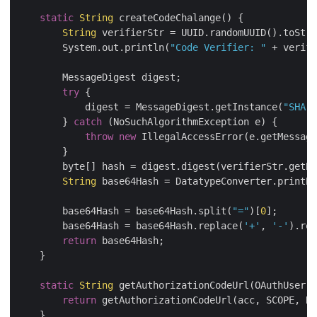
static
String
 createCodeChalange() {

String
 verifierStr = UUID.randomUUID().toStri
        System.out.println(
"Code Verifier: "
 + verifi
        MessageDigest digest;

try
 {

            digest = MessageDigest.getInstance(
"SHA-2
        } 
catch
 (NoSuchAlgorithmException e) {

throw
new
 IllegalAccessError(e.getMessage
        }

        byte[] hash = digest.digest(verifierStr.getBy
String
 base64Hash = DatatypeConverter.printBa
        base64Hash = base64Hash.split(
"="
)[
0
];

        base64Hash = base64Hash.replace(
'+'
, 
'-'
).rep
return
 base64Hash;

    }

static
String
 getAuthorizationCodeUrl(OAuthUser a
return
 getAuthorizationCodeUrl(acc, SCOPE, RE
    }
