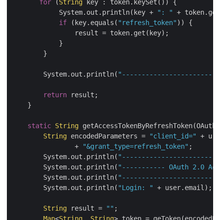
for
 (
String
 key : token.keySet()) {

            System.out.println(key + 
": "
 + token.get
if
 (key.equals(
"refresh_token"
)) {

                result = token.get(key);

            }

        }

        System.out.println(
"-------------------------
return
 result;

    }

static
String
 getAccessTokenByRefreshToken(OAuthU
String
 encodedParameters = 
"client_id="
 + url
                + 
"&grant_type=refresh_token"
;

        System.out.println(
"-------------------------
        System.out.println(
"----------- OAuth 2.0 Acc
        System.out.println(
"-------------------------
        System.out.println(
"Login: "
 + user.email);

String
 result = 
""
;

Map
<
String
, 
String
> token = geToken(encodedPa