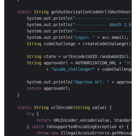
static
String
 getAuthorizationCodeUrl(OAuthUser a
        System.out.println(
"-------------------------
        System.out.println(
"------------- OAuth 2.0 A
        System.out.println(
"-------------------------
        System.out.println(
"Login: "
 + acc.email);

String
 codeChallenge = createCodeChalange();

String
 state = urlEncode(UUID.randomUUID().to
String
 approveUrl = AUTHORIZATION_URL + 
"?cli
                + 
"&code_challenge="
 + codeChallenge 
        System.out.println(
"Approve Url: "
 + approveU
return
 approveUrl;

    }

static
String
 urlEncode(
String
 value) {

try
 {

return
 URLEncoder.encode(value, StandardC
        } 
catch
 (UnsupportedEncodingException e) {

throw
new
 IllegalAccessError(e.getMessage