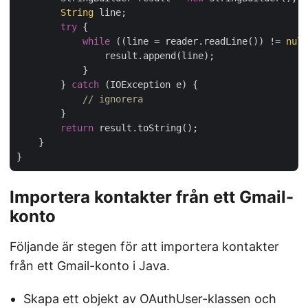
String
 line;

try
 {

while
 ((line = reader.readLine()) != 
null
                result.append(line);

            }

        } 
catch
 (IOException e) {

// ignorera
        }

return
 result.toString();

    }

Importera kontakter från ett Gmail-
konto
Följande är stegen för att importera kontakter
från ett Gmail-konto i Java.
Skapa ett objekt av OAuthUser-klassen och