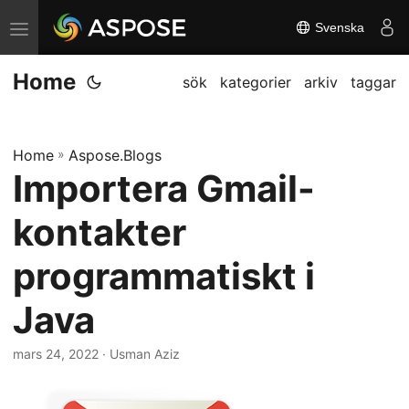
Svenska
V
ä
Home
x
sök
kategorier
arkiv
taggar
l
a
Home
»
Aspose.Blogs
n
Importera Gmail-
a
v
kontakter
i
g
programmatiskt i
a
Java
t
i
mars 24, 2022
· Usman Aziz
o
n