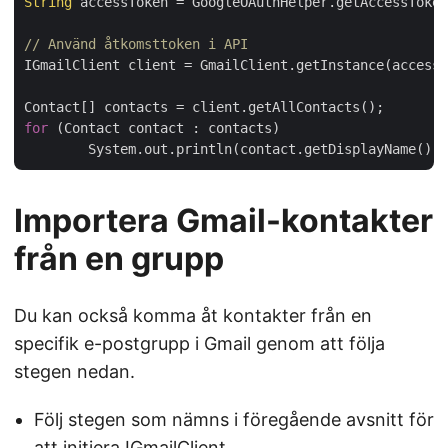
String
 accessToken = GoogleOAuthHelper.getAccessToken
// Använd åtkomsttoken i API
IGmailClient client = GmailClient.getInstance(accessT
for
 (Contact contact : contacts)

	System.out.println(contact.getDisplayName() 
Importera Gmail-kontakter
från en grupp
Du kan också komma åt kontakter från en
specifik e-postgrupp i Gmail genom att följa
stegen nedan.
Följ stegen som nämns i föregående avsnitt för
att initiera IGmailClient.