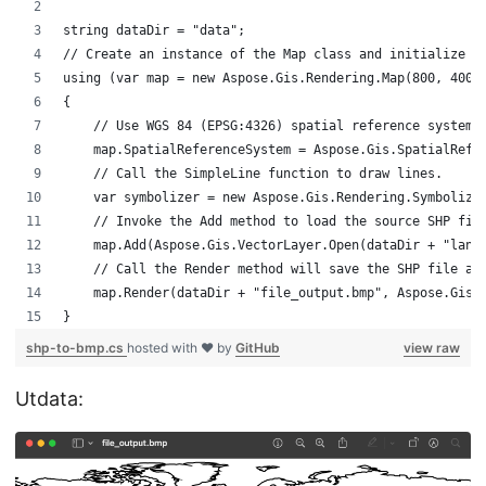
string dataDir = "data";
// Create an instance of the Map class and initialize i
using (var map = new Aspose.Gis.Rendering.Map(800, 400)
{
    // Use WGS 84 (EPSG:4326) spatial reference system.
    map.SpatialReferenceSystem = Aspose.Gis.SpatialRefe
    // Call the SimpleLine function to draw lines. 
    var symbolizer = new Aspose.Gis.Rendering.Symbolize
    // Invoke the Add method to load the source SHP fil
    map.Add(Aspose.Gis.VectorLayer.Open(dataDir + "land
    // Call the Render method will save the SHP file as
    map.Render(dataDir + "file_output.bmp", Aspose.Gis.
}
shp-to-bmp.cs
hosted with ❤ by
GitHub
view raw
Utdata: