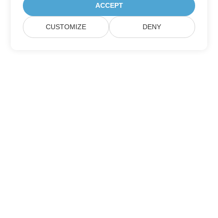
ACCEPT
CUSTOMIZE
DENY
Prenumerera på Aspose
produktuppdateringar
Få månatliga nyhetsbrev och erbjudanden direkt levererade till
din brevlåda.
Skicka