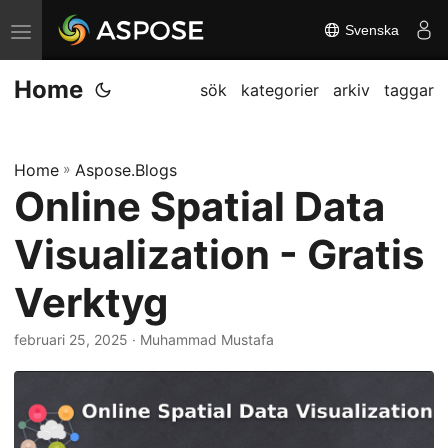
Svenska
V
ä
Home
x
sök
kategorier
arkiv
taggar
l
a
Home
»
Aspose.Blogs
n
Online Spatial Data
a
v
Visualization - Gratis
i
g
Verktyg
a
februari 25, 2025
· Muhammad Mustafa
t
i
o
n