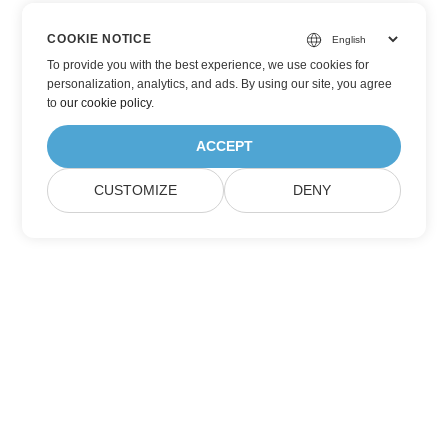
COOKIE NOTICE
To provide you with the best experience, we use cookies for
personalization, analytics, and ads. By using our site, you agree
to
our cookie policy
.
ACCEPT
CUSTOMIZE
DENY
Prenumerera på Aspose-
produktuppdateringar
Få månatliga nyhetsbrev och erbjudanden direkt levererade till
din brevlåda.