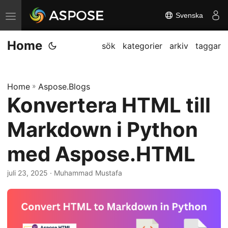
Svenska
V
ä
Home
x
sök
kategorier
arkiv
taggar
l
a
Home
»
Aspose.Blogs
n
Konvertera HTML till
a
v
Markdown i Python
i
g
med Aspose.HTML
a
juli 23, 2025
· Muhammad Mustafa
t
i
o
n