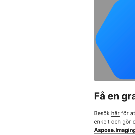
Få en gra
Besök
här
för at
enkelt och gör 
Aspose.Imaging