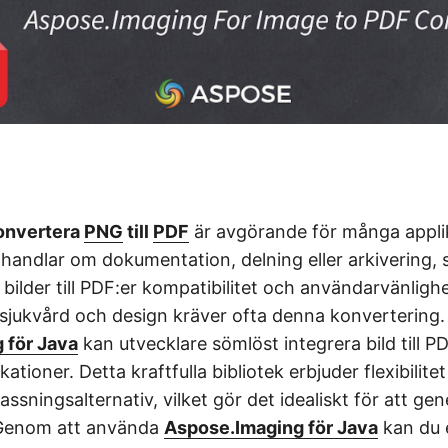
onvertera
PNG
till
PDF
är avgörande för många applik
handlar om dokumentation, delning eller arkivering, s
bilder till PDF:er kompatibilitet och användarvänligh
 sjukvård och design kräver ofta denna konvertering
 för Java
kan utvecklare sömlöst integrera bild till 
kationer. Detta kraftfulla bibliotek erbjuder flexibilite
sningsalternativ, vilket gör det idealiskt för att ge
. Genom att använda
Aspose.Imaging för Java
kan du e