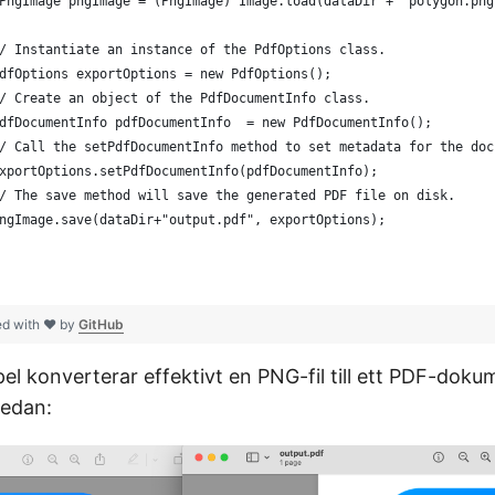
PngImage pngImage = (PngImage) Image.load(dataDir + "polygon.png
/ Instantiate an instance of the PdfOptions class. 
dfOptions exportOptions = new PdfOptions();
/ Create an object of the PdfDocumentInfo class. 
dfDocumentInfo pdfDocumentInfo  = new PdfDocumentInfo();
/ Call the setPdfDocumentInfo method to set metadata for the doc
xportOptions.setPdfDocumentInfo(pdfDocumentInfo);
/ The save method will save the generated PDF file on disk. 
ngImage.save(dataDir+"output.pdf", exportOptions);
ed with ❤ by
GitHub
l konverterar effektivt en PNG-fil till ett PDF-dok
nedan: