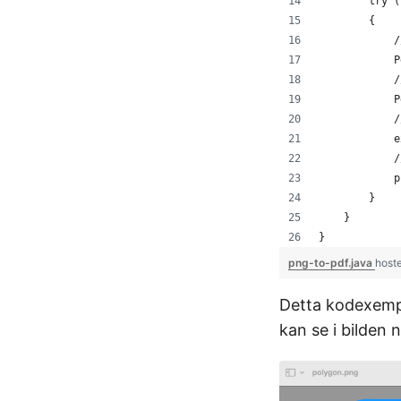
        try (
        {
            /
            P
            /
            P
            /
            e
            /
            p
        }
    }
}
png-to-pdf.java
host
Detta kodexempe
kan se i bilden 