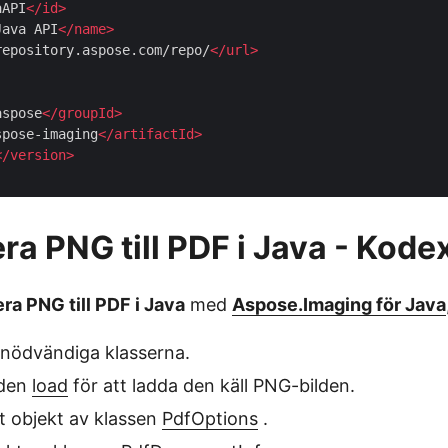
aAPI
</
id
>
Java API
</
name
>
repository.aspose.com/repo/
</
url
>
aspose
</
groupId
>
spose-imaging
</
artifactId
>
</
version
>
ra PNG till PDF i Java - Kod
ra PNG till PDF i Java
med
Aspose.Imaging för Java
 nödvändiga klasserna.
oden
load
för att ladda den käll PNG-bilden.
tt objekt av klassen
PdfOptions
.