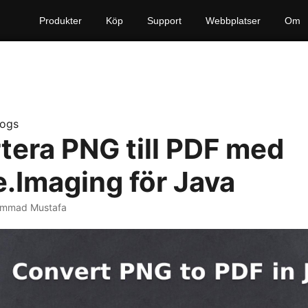
Produkter
Köp
Support
Webbplatser
Om
logs
tera PNG till PDF med
.Imaging för Java
mmad Mustafa