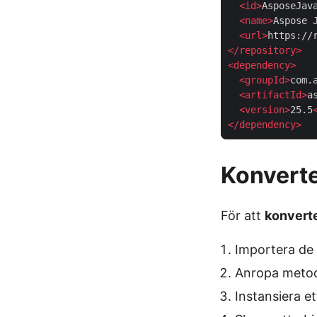
<
id
>
AsposeJav
<
name
>
Aspose 
<
url
>
https://
</
repository
>
<
dependency
>
<
groupId
>
com.
<
artifactId
>
a
<
version
>
25.5
</
dependency
>
Konverte
För att
konverte
Importera de
Anropa met
Instansiera e