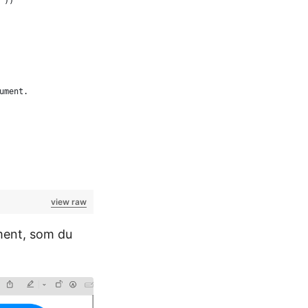
"))
ument. 
view raw
ument, som du