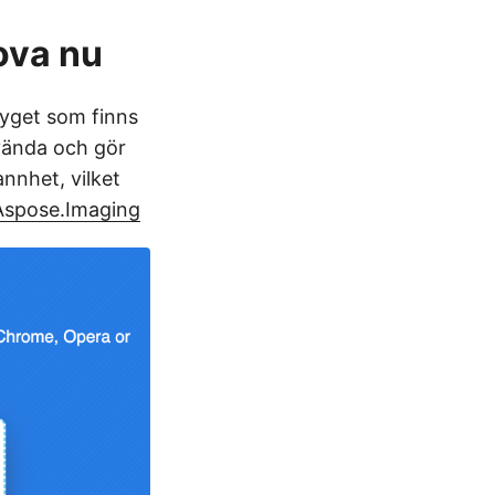
ova nu
tyget som finns
nvända och gör
nnhet, vilket
Aspose.Imaging