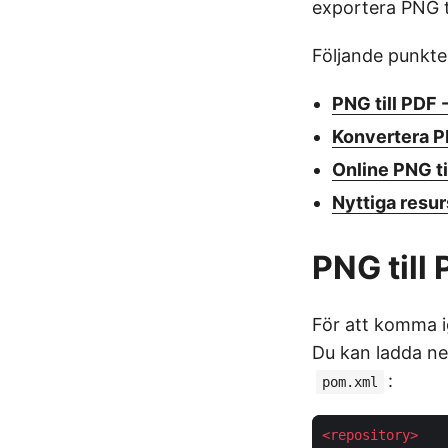
exportera PNG ti
Följande punkte
PNG till PDF -
Konvertera P
Online PNG ti
Nyttiga resur
PNG till 
För att komma
Du kan ladda ne
:
pom.xml
<
repository
>