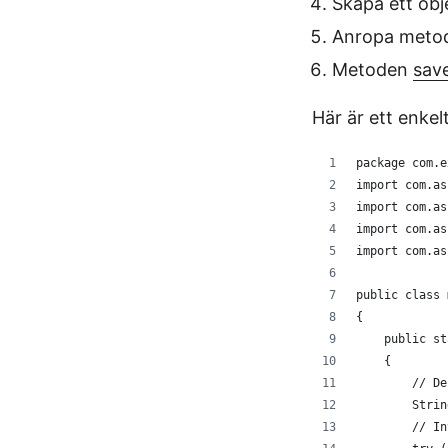
Skapa ett obj
Anropa met
Metoden
sav
Här är ett enke
package com.e
import com.as
import com.as
import com.as
import com.as
public class 
{
    public st
    {
        // De
        Strin
        // In