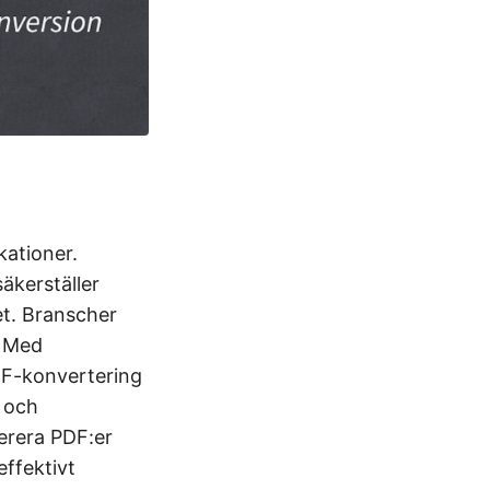
ationer.
äkerställer
et. Branscher
. Med
PDF-konvertering
t och
nerera PDF:er
ffektivt