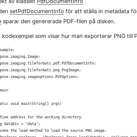
ekt av klassen
PdfDocumentInfo
.
oden
setPdfDocumentInfo
för att ställa in metadata f
e
sparar den genererade PDF-filen på disken.
lt kodexempel som visar hur man exporterar PNG till 
xample;
pose.imaging.Image;
pose.imaging.fileformats.pdf.PdfDocumentInfo;
pose.imaging.fileformats.png.PngImage;
pose.imaging.imageoptions.PdfOptions;
main
atic void main(String[] args)
fine address for the working directory.
g dataDir = "data";
voke the load method to load the source PNG image. 