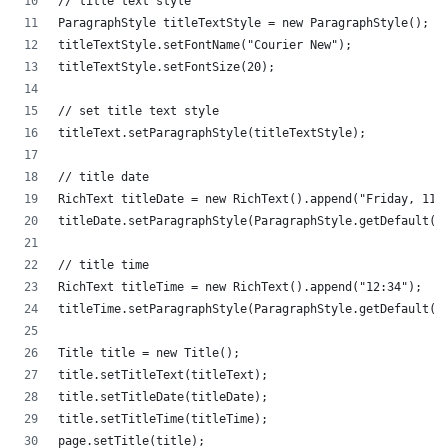
// title text style
ParagraphStyle titleTextStyle = new ParagraphStyle();
titleTextStyle.setFontName("Courier New");
titleTextStyle.setFontSize(20);
// set title text style
titleText.setParagraphStyle(titleTextStyle);
// title date
RichText titleDate = new RichText().append("Friday, 11 
titleDate.setParagraphStyle(ParagraphStyle.getDefault()
// title time
RichText titleTime = new RichText().append("12:34");
titleTime.setParagraphStyle(ParagraphStyle.getDefault()
Title title = new Title();
title.setTitleText(titleText);
title.setTitleDate(titleDate);
title.setTitleTime(titleTime);
page.setTitle(title);