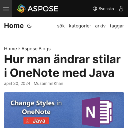
Svenska
V
ä
Home
x
sök
kategorier
arkiv
taggar
l
a
Home
»
Aspose.Blogs
n
Hur man ändrar stilar
a
v
i OneNote med Java
i
g
april 30, 2024
· Muzammil Khan
a
t
i
o
n