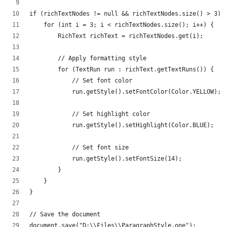
if (richTextNodes != null && richTextNodes.size() > 3) 
    for (int i = 3; i < richTextNodes.size(); i++) {
        RichText richText = richTextNodes.get(i);
        // Apply formatting style
        for (TextRun run : richText.getTextRuns()) {
            // Set font color
            run.getStyle().setFontColor(Color.YELLOW);
            // Set highlight color
            run.getStyle().setHighlight(Color.BLUE);
            // Set font size
            run.getStyle().setFontSize(14);
        }
    }
}
// Save the document
document.save("D:\\Files\\ParagraphStyle.one");