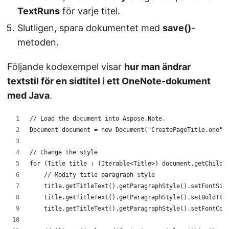
TextRuns
för varje titel.
Slutligen, spara dokumentet med
save()
-
metoden.
Följande kodexempel visar
hur man ändrar
textstil för en sidtitel i ett OneNote-dokument
med Java
.
// Load the document into Aspose.Note.
Document document = new Document("CreatePageTitle.one")
// Change the style
for (Title title : (Iterable<Title>) document.getChildN
    // Modify title paragraph style
    title.getTitleText().getParagraphStyle().setFontSiz
    title.getTitleText().getParagraphStyle().setBold(tr
    title.getTitleText().getParagraphStyle().setFontCol