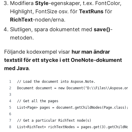
Modifiera
Style
-egenskaper, t.ex. FontColor,
Highlight, FontSize osv. för
TextRuns
för
RichText
-noden/erna.
Slutligen, spara dokumentet med
save()
-
metoden.
Följande kodexempel visar
hur man ändrar
textstil för ett stycke i ett OneNote-dokument
med Java
.
// Load the document into Aspose.Note.
Document document = new Document("D:\\Files\\Aspose.one
// Get all the pages
List<Page> pages = document.getChildNodes(Page.class);
// Get a particular RichText node(s)
List<RichText> richTextNodes = pages.get(3).getChildNod