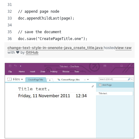
// append page node
doc.appendChildLast(page);
// save the document
doc.save("CreatePageTitle.one");
change-text-style-in-onenote-java_create_title.java
hosted
view raw
with ❤ by
GitHub