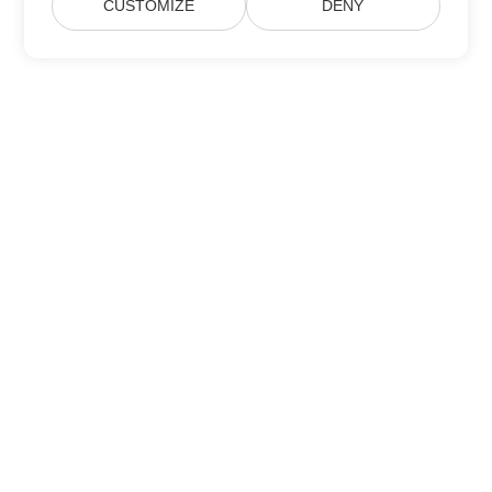
CUSTOMIZE
DENY
Prenumerera på Aspose-
produktuppdateringar
Få månatliga nyhetsbrev och erbjudanden direkt levererade till
din brevlåda.
Skicka