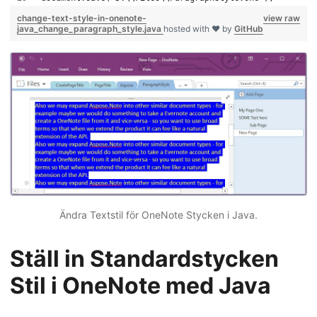
change-text-style-in-onenote-
view raw
java_change_paragraph_style.java
hosted with ❤ by
GitHub
Ändra Textstil för OneNote Stycken i Java.
Ställ in Standardstycken
Stil i OneNote med Java