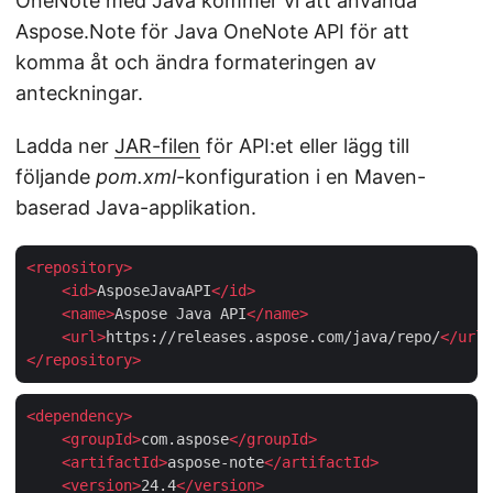
OneNote med Java kommer vi att använda
Aspose.Note för Java OneNote API för att
komma åt och ändra formateringen av
anteckningar.
Ladda ner
JAR-filen
för API:et eller lägg till
följande
pom.xml
-konfiguration i en Maven-
baserad Java-applikation.
<
repository
>
<
id
>
AsposeJavaAPI
</
id
>
<
name
>
Aspose Java API
</
name
>
<
url
>
https://releases.aspose.com/java/repo/
</
url
>
</
repository
>
<
dependency
>
<
groupId
>
com.aspose
</
groupId
>
<
artifactId
>
aspose-note
</
artifactId
>
<
version
>
24.4
</
version
>