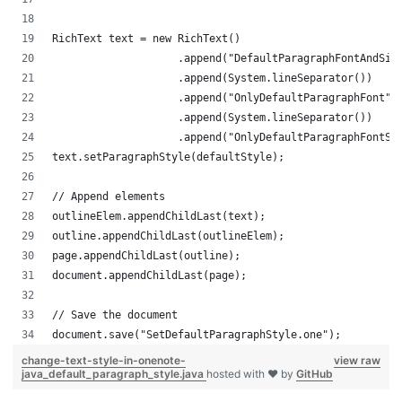
RichText text = new RichText()
                    .append("DefaultParagraphFontAndSiz
                    .append(System.lineSeparator())
                    .append("OnlyDefaultParagraphFont",
                    .append(System.lineSeparator())
                    .append("OnlyDefaultParagraphFontSi
text.setParagraphStyle(defaultStyle);
// Append elements
outlineElem.appendChildLast(text);
outline.appendChildLast(outlineElem);
page.appendChildLast(outline);
document.appendChildLast(page);
// Save the document
document.save("SetDefaultParagraphStyle.one");
change-text-style-in-onenote-
view raw
java_default_paragraph_style.java
hosted with ❤ by
GitHub