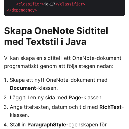
<
classifier
>
jdk17
</
classifier
>
</
dependency
>
Skapa OneNote Sidtitel
med Textstil i Java
Vi kan skapa en sidtitel i ett OneNote-dokument
programatiskt genom att följa stegen nedan:
Skapa ett nytt OneNote-dokument med
Document
-klassen.
Lägg till en ny sida med
Page
-klassen.
Ange titeltexten, datum och tid med
RichText
-
klassen.
Ställ in
ParagraphStyle
-egenskapen för