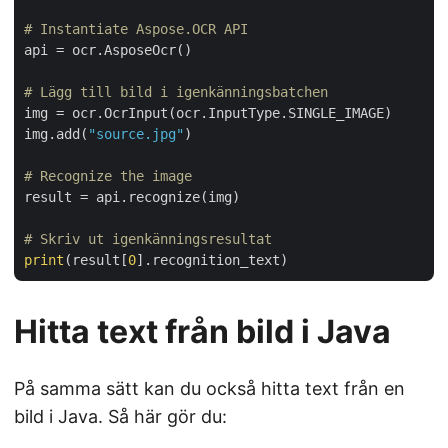
# Instantiate Aspose.OCR API
api = ocr.AsposeOcr()

# Lägg till bild i igenkänningsbatchen
img = ocr.OcrInput(ocr.InputType.SINGLE_IMAGE)

img.add(
"source.jpg"
)

# Recognize the image
result = api.recognize(img)

# Skriv ut igenkänningsresultat
print
(result[
0
Hitta text från bild i Java
På samma sätt kan du också hitta text från en
bild i Java. Så här gör du: