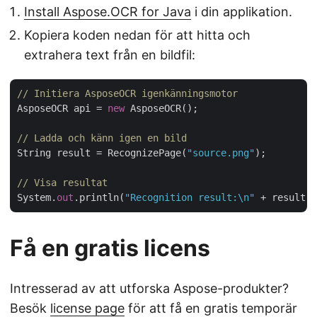
Install Aspose.OCR for Java
i din applikation.
Kopiera koden nedan för att hitta och
extrahera text från en bildfil:
// Initiera AsposeOCR igenkänningsmotor
AsposeOCR api = 
new
 AsposeOCR();

// Ladda och känn igen en bild
String result = RecognizePage(
"source.png"
);

// Visa resultat
System.
out
.println(
"Recognition result:\n"
 + result +
Få en gratis licens
Intresserad av att utforska Aspose-produkter?
Besök
license page
för att få en gratis temporär