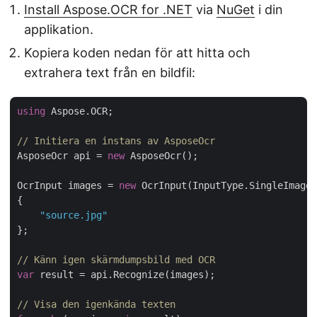
Install Aspose.OCR for .NET
via
NuGet
i din
applikation.
Kopiera koden nedan för att hitta och
extrahera text från en bildfil:
using
 Aspose.OCR;

// Initiera en instans av AsposeOcr
AsposeOcr api = 
new
 AsposeOcr();

OcrInput images = 
new
 OcrInput(InputType.SingleImage)

{

"source.jpg"
};

// Känn igen skärmdumpsbild med OCR
var
 result = api.Recognize(images);

// Visa den igenkända texten