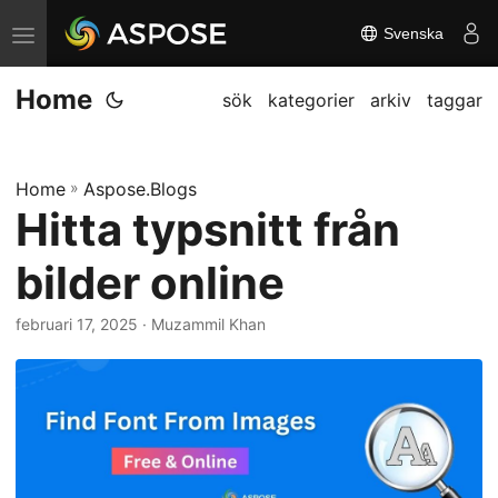
Svenska
V
ä
Home
x
sök
kategorier
arkiv
taggar
l
a
Home
»
Aspose.Blogs
n
Hitta typsnitt från
a
v
bilder online
i
g
februari 17, 2025
· Muzammil Khan
a
t
i
o
n