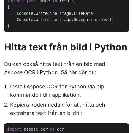
foreach
 (
var
 image 
in
 result)

{

    Console.WriteLine(image.FileName);

    Console.WriteLine(image.RecognitionText);

Hitta text från bild i Python
Du kan också hitta text från en bild med
Aspose.OCR i Python. Så här gör du:
Install Aspose.OCR for Python
via
pip
kommando i din applikation.
Kopiera koden nedan för att hitta och
extrahera text från en bildfil:
import
 aspose.ocr 
as
 ocr
