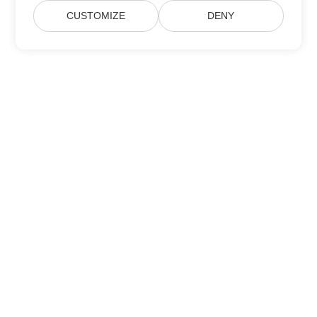
CUSTOMIZE
DENY
Prenumerera på Aspose
produktuppdateringar
Få månatliga nyhetsbrev och erbjudanden direkt levererade till
din brevlåda.
Skicka