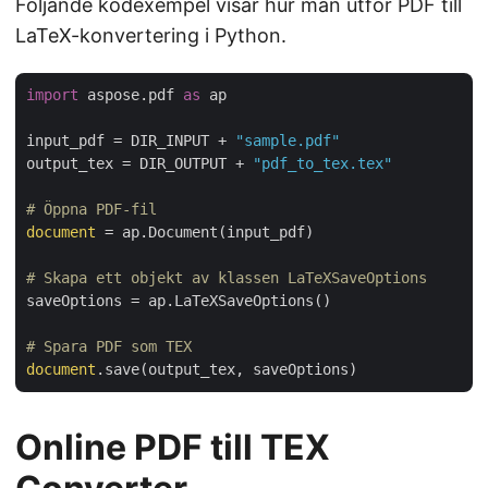
Följande kodexempel visar hur man utför PDF till
LaTeX-konvertering i Python.
import
 aspose.pdf 
as
 ap

input_pdf = DIR_INPUT + 
"sample.pdf"
output_tex = DIR_OUTPUT + 
"pdf_to_tex.tex"
# Öppna PDF-fil
document
 = ap.Document(input_pdf)

# Skapa ett objekt av klassen LaTeXSaveOptions
saveOptions = ap.LaTeXSaveOptions()

# Spara PDF som TEX
document
Online PDF till TEX