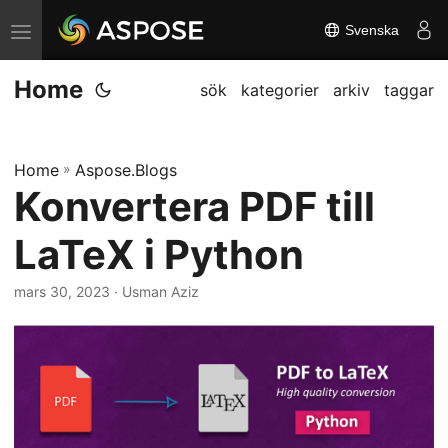
Svenska
V
ä
Home
x
sök
kategorier
arkiv
taggar
l
a
Home
»
Aspose.Blogs
n
Konvertera PDF till
a
v
LaTeX i Python
i
g
mars 30, 2023
· Usman Aziz
a
t
i
o
n