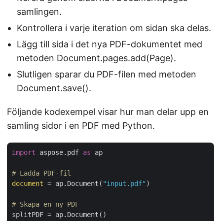
samlingen.
Kontrollera i varje iteration om sidan ska delas.
Lägg till sida i det nya PDF-dokumentet med
metoden Document.pages.add(Page).
Slutligen sparar du PDF-filen med metoden
Document.save().
Följande kodexempel visar hur man delar upp en
samling sidor i en PDF med Python.
import
 aspose.pdf 
as
 ap

# Ladda PDF-fil
document
 = ap.Document(
"input.pdf"
)

# Skapa en ny PDF
splitPDF = ap.Document()
