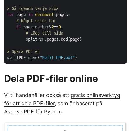
# Gå igenom varje sida
for
 page 
in
document
.pages:

# Något skick här
if
 page.number%
2
==
0
:

# Lägg till sida
        splitPDF.pages.add(page)

# Spara PDF:en
splitPDF.save(
"Split_PDF.pdf"
Dela PDF-filer online
Vi tillhandahåller också ett
gratis onlineverktyg
för att dela PDF-filer
, som är baserat på
Aspose.PDF för Python.