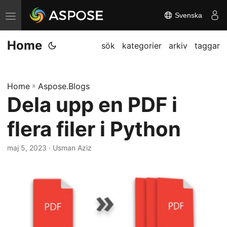
Svenska
V
ä
Home
x
sök
kategorier
arkiv
taggar
l
a
Home
»
Aspose.Blogs
n
Dela upp en PDF i
a
v
flera filer i Python
i
g
maj 5, 2023
· Usman Aziz
a
t
i
o
n