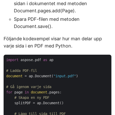
sidan i dokumentet med metoden
Document.pages.add(Page).
Spara PDF-filen med metoden
Document.save().
Följande kodexempel visar hur man delar upp
varje sida i en PDF med Python.
import
 aspose.pdf 
as
 ap

# Ladda PDF-fil
document
 = ap.Document(
"input.pdf"
)

# Gå igenom varje sida
for
 page 
in
document
.pages:

# Skapa en ny PDF
    splitPDF = ap.Document()

# Lägg till sida till PDF