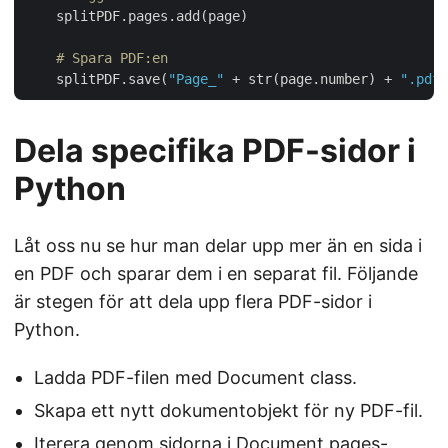
    splitPDF.pages.add(page)

# Spara PDF:en
    splitPDF.save(
"Page_"
 + str(page.number) + 
".pdf"
Dela specifika PDF-sidor i
Python
Låt oss nu se hur man delar upp mer än en sida i
en PDF och sparar dem i en separat fil. Följande
är stegen för att dela upp flera PDF-sidor i
Python.
Ladda PDF-filen med Document class.
Skapa ett nytt dokumentobjekt för ny PDF-fil.
Iterera genom sidorna i Document.pages-