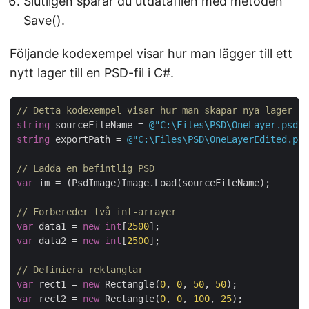
Slutligen sparar du utdatafilen med metoden
Save().
Följande kodexempel visar hur man lägger till ett
nytt lager till en PSD-fil i C#.
// Detta kodexempel visar hur man skapar nya lager i 
string
 sourceFileName = 
@"C:\Files\PSD\OneLayer.psd"
string
 exportPath = 
@"C:\Files\PSD\OneLayerEdited.psd
// Ladda en befintlig PSD
var
 im = (PsdImage)Image.Load(sourceFileName);

// Förbereder två int-arrayer
var
 data1 = 
new
int
[
2500
var
 data2 = 
new
int
[
2500
];

// Definiera rektanglar
var
 rect1 = 
new
 Rectangle(
0
, 
0
, 
50
, 
50
var
 rect2 = 
new
 Rectangle(
0
, 
0
, 
100
, 
25
);
