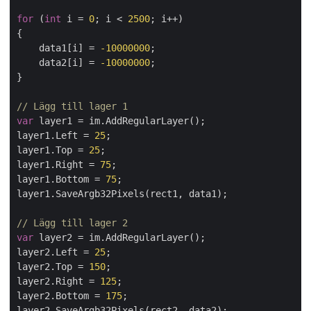
for
 (
int
 i = 
0
; i < 
2500
; i++)

{

    data1[i] = 
-10000000
;

    data2[i] = 
-10000000
;

}

// Lägg till lager 1
var
 layer1 = im.AddRegularLayer();

layer1.Left = 
25
;

layer1.Top = 
25
;

layer1.Right = 
75
;

layer1.Bottom = 
75
;

layer1.SaveArgb32Pixels(rect1, data1);

// Lägg till lager 2
var
 layer2 = im.AddRegularLayer();

layer2.Left = 
25
;

layer2.Top = 
150
;

layer2.Right = 
125
;

layer2.Bottom = 
175
;

layer2.SaveArgb32Pixels(rect2, data2);
