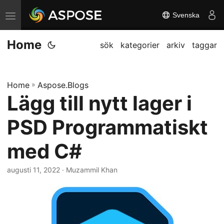
Svenska
V
ä
Home
x
sök
kategorier
arkiv
taggar
l
a
Home
»
Aspose.Blogs
n
Lägg till nytt lager i
a
v
PSD Programmatiskt
i
g
med C#
a
augusti 11, 2022
· Muzammil Khan
t
i
o
n