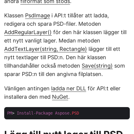
andra
filformat som stöds
.
Klassen
PsdImage
i API:t tillåter att ladda,
redigera och spara PSD-filer. Metoden
AddRegularLayer()
för den här klassen lägger till
ett nytt vanligt lager. Medan metoden
AddTextLayer(string, Rectangle)
lägger till ett
nytt textlager till PSD:n. Den här klassen
tillhandahåller också metoden
Save(string)
som
sparar PSD:n till den angivna filplatsen.
Vänligen antingen
ladda ner DLL
för API:t eller
installera den med
NuGet
.
PM
> 
Install-Package
Aspose
.PSD