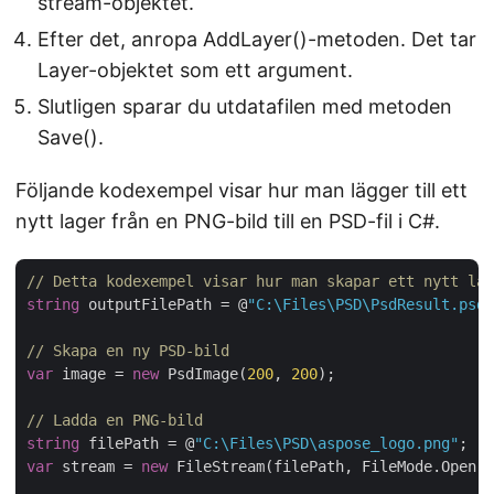
stream-objektet.
Efter det, anropa AddLayer()-metoden. Det tar
Layer-objektet som ett argument.
Slutligen sparar du utdatafilen med metoden
Save().
Följande kodexempel visar hur man lägger till ett
nytt lager från en PNG-bild till en PSD-fil i C#.
// Detta kodexempel visar hur man skapar ett nytt lag
string
 outputFilePath = @
"C:\Files\PSD\PsdResult.psd"
// Skapa en ny PSD-bild
var
 image = 
new
 PsdImage(
200
, 
200
);

// Ladda en PNG-bild
string
 filePath = @
"C:\Files\PSD\aspose_logo.png"
var
 stream = 
new
 FileStream(filePath, FileMode.Open);
