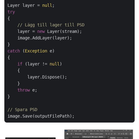
Layer layer = 
null
try
{

// Lägg till lager till PSD
    layer = 
new
 Layer(stream);

    image.AddLayer(layer);

catch
 (
Exception
 e)

{

if
 (layer != 
null
)

    {

        layer.Dispose();

    }

throw
 e;

}

// Spara PSD