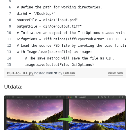
# Define the path for working directories. 
dirAd = "/Desktop/"
sourceFile = dirAd+"input.psd"
outputFile = dirAd+"output.tiff"
# Initialize an object of the TiffOptions classs with a
GifOptions = TiffOptions(TiffExpectedFormat.TIFF_DEFLAT
# Load the source PSD file by invoking the load functio
with Image.load(sourceFile) as image:
    # The save method will save the file as GIF. 
    image.save(outputFile, GifOptions)
PSD-to-TIFF.py
hosted with ❤ by
GitHub
view raw
Utdata: