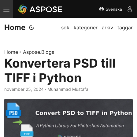
Svenska
V
ä
Home
x
sök
kategorier
arkiv
taggar
l
a
Home
»
Aspose.Blogs
n
Konvertera PSD till
a
v
TIFF i Python
i
g
november 25, 2024
· Muhammad Mustafa
a
t
i
o
n