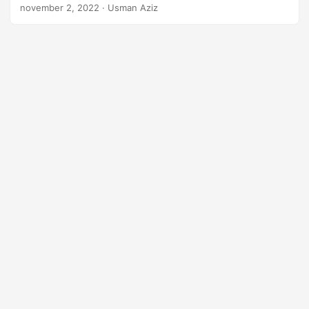
traditionella tryckta album. Så i den här artikeln visar vi dig
november 2, 2022
· Usman Aziz
hur du skapar ett fotoalbum programmatiskt i Java.