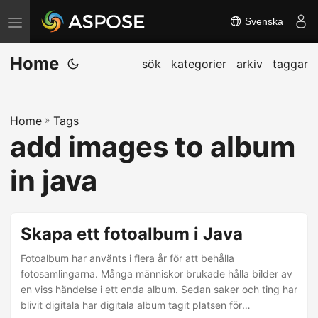
Svenska
V
ä
Home
x
sök
kategorier
arkiv
taggar
l
a
Home
»
Tags
n
add images to album
a
v
in java
i
g
e
Skapa ett fotoalbum i Java
r
Fotoalbum har använts i flera år för att behålla
i
fotosamlingarna. Många människor brukade hålla bilder av
n
en viss händelse i ett enda album. Sedan saker och ting har
g
blivit digitala har digitala album tagit platsen för