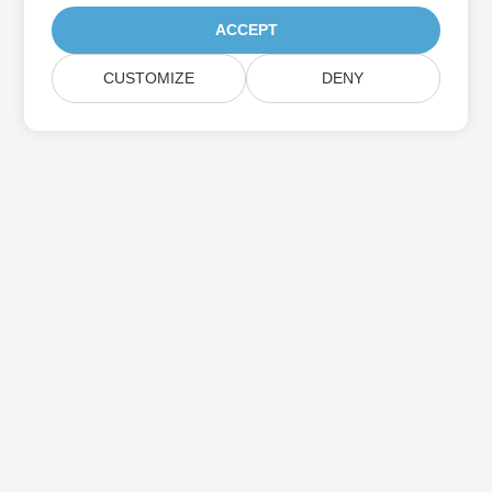
ACCEPT
CUSTOMIZE
DENY
Prenumerera på Aspose-
produktuppdateringar
Få månatliga nyhetsbrev och erbjudanden direkt levererade till
din brevlåda.
Skicka