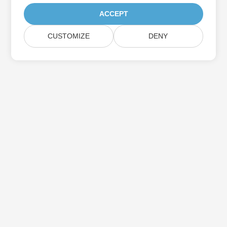
ACCEPT
CUSTOMIZE
DENY
Prenumerera på Aspose-
produktuppdateringar
Få månatliga nyhetsbrev och erbjudanden direkt levererade till
din brevlåda.
Skicka