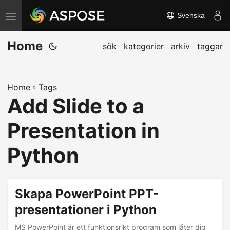
Svenska
V
ä
Home
x
sök
kategorier
arkiv
taggar
l
a
Home
»
Tags
n
Add Slide to a
a
v
Presentation in
i
g
Python
e
r
i
Skapa PowerPoint PPT-
n
presentationer i Python
g
MS PowerPoint är ett funktionsrikt program som låter dig