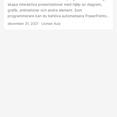
skapa interaktiva presentationer med hjälp av diagram,
grafik, animationer och andra element. Som
programmerare kan du behöva automatisera PowerPoints
presentationsmanipuleringsfunktioner från Python-
december 31, 2021
· Usman Aziz
applikationerna. I det här inlägget kommer du att lära dig
hur du skapar PowerPoint PPT- eller PPTX-presentationer i
Python. Dessutom kommer vi att ta upp hur man lägger till
bilder, text, tabeller, bilder och diagram i presentationerna
programmatiskt.