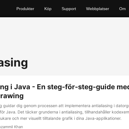
Produkter
Köp
Support
Webbplatser
Om
asing
ing i Java - En steg-för-steg-guide me
rawing
g guidar dig genom processen att implementera antialiasing i datorg
ör Java. Det täcker grunderna i antialiasing, tillhandahåller kodexem
kare och mer visuellt tilltalande grafik i dina Java-applikationer.
uzammil Khan