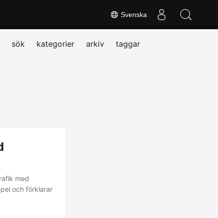
Svenska
sök
kategorier
arkiv
taggar
d
rafik med
pel och förklarar