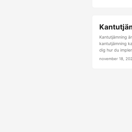
Kantutjä
Kantutjämning är
kantutjämning ka
dig hur du imple
november 18, 20