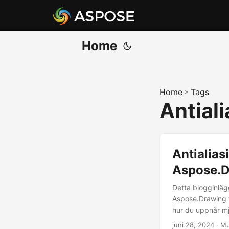
Home
Home
»
Tags
Antiali
Antialias
Aspose.D
Detta blogginläg
Aspose.Drawing f
hur du uppnår mju
juni 28, 2024
· M