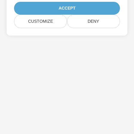
ACCEPT
CUSTOMIZE
DENY
Prenumerera på Aspose-
produktuppdateringar
Få månatliga nyhetsbrev och erbjudanden direkt levererade till
din brevlåda.
Skicka