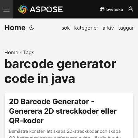
Svenska
V
ä
Home
x
sök
kategorier
arkiv
taggar
l
a
Home
»
Tags
n
barcode generator
a
v
code in java
i
g
e
2D Barcode Generator -
r
Generera 2D streckkoder eller
i
QR-koder
n
g
Bemästra konsten att skapa 2D-streckkoder och skapa
QR-koder med denna omfattande guide. Lär dig hur du