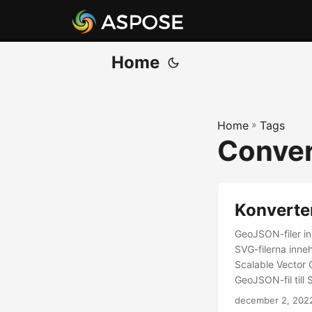
Home
Home
»
Tags
Conver
Konverte
GeoJSON-filer in
SVG-filerna inneh
Scalable Vector 
GeoJSON-fil till
december 2, 202