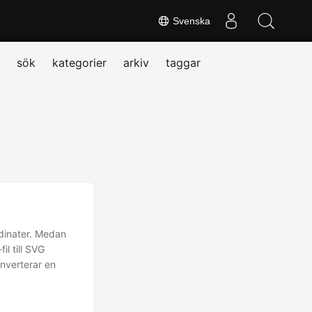
Svenska
sök
kategorier
arkiv
taggar
rdinater. Medan
l till SVG
onverterar en