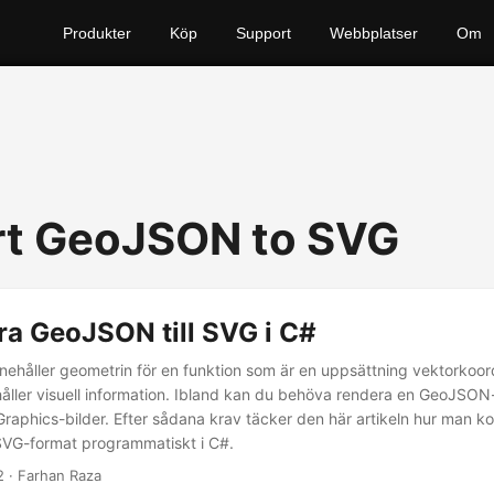
Produkter
Köp
Support
Webbplatser
Om
t GeoJSON to SVG
ra GeoJSON till SVG i C#
nehåller geometrin för en funktion som är en uppsättning vektorkoo
åller visuell information. Ibland kan du behöva rendera en GeoJSON-fi
Graphics-bilder. Efter sådana krav täcker den här artikeln hur man k
 SVG-format programmatiskt i C#.
2
· Farhan Raza