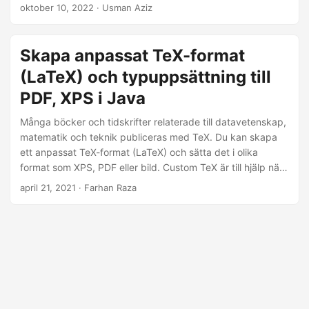
oktober 10, 2022
· Usman Aziz
Skapa anpassat TeX-format
(LaTeX) och typuppsättning till
PDF, XPS i Java
Många böcker och tidskrifter relaterade till datavetenskap,
matematik och teknik publiceras med TeX. Du kan skapa
ett anpassat TeX-format (LaTeX) och sätta det i olika
format som XPS, PDF eller bild. Custom TeX är till hjälp när
du behöver designa många dokument på ett enhetligt sätt.
april 21, 2021
· Farhan Raza