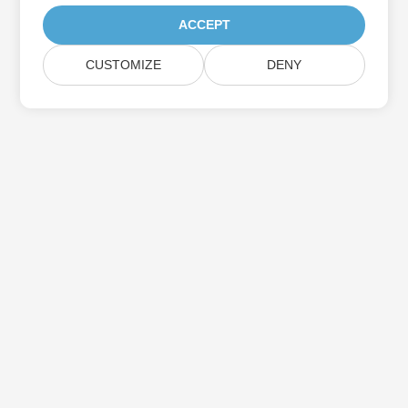
ACCEPT
CUSTOMIZE
DENY
Prenumerera på Aspose-
produktuppdateringar
Få månatliga nyhetsbrev och erbjudanden direkt levererade till
din brevlåda.
Skicka