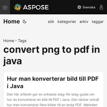
Svenska
V
ä
Home
x
sök
kategorier
arkiv
taggar
l
a
Home
»
Tags
n
convert png to pdf in
a
v
java
i
g
e
Hur man konverterar bild till PDF
r
i Java
i
Den här artikeln ger en enklaste steg-för-steg-guide om
n
hur du konverterar en bild till PDF i Java. Den täcker också
g
hur man konverterar flera bilder till en enda PDF. Metoden