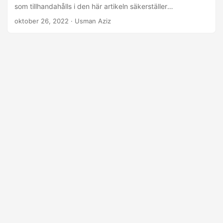
som tillhandahålls i den här artikeln säkerställer
högkvalitativ och höghastighetsbild till PDF-konvertering.
oktober 26, 2022
· Usman Aziz
Så låt oss gå vidare och kolla hur man konverterar en
enstaka eller flera bilder till PDF i Java.