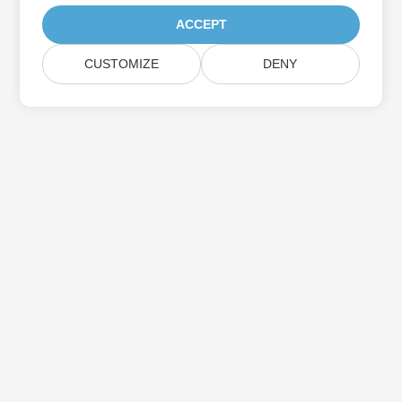
ACCEPT
CUSTOMIZE
DENY
Prenumerera på Aspose-
produktuppdateringar
Få månatliga nyhetsbrev och erbjudanden direkt levererade till
din brevlåda.
Skicka