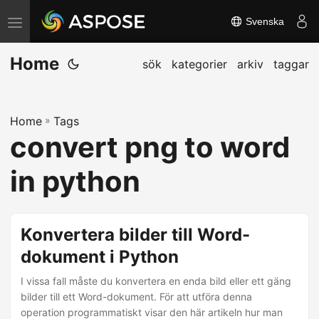
Svenska
V
ä
Home
x
sök
kategorier
arkiv
taggar
l
a
Home
»
Tags
n
convert png to word
a
v
in python
i
g
e
Konvertera bilder till Word-
r
dokument i Python
i
I vissa fall måste du konvertera en enda bild eller ett gäng
n
bilder till ett Word-dokument. För att utföra denna
g
operation programmatiskt visar den här artikeln hur man