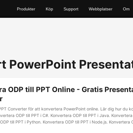
Produkter
Köp
Support
Webbplatser
Om
t PowerPoint Presenta
a ODP till PPT Online - Gratis Present
r
PPT Converter för att konvertera PowerPoint online. Lär dig hur du 
onvertera ODP till PPT i C#. Konvertera ODP till PPT i Java. Konvertera
DP till PPT i Python. Konvertera ODP till PPT i Node.js. Konvertera O