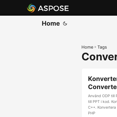
Home
Home
»
Tags
Conver
Konverter
Converte
Använd ODP till 
till PPT i kod. K
C++. Konvertera O
PHP