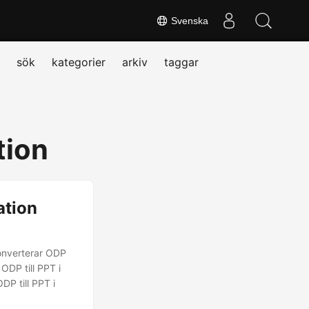
Svenska
sök
kategorier
arkiv
taggar
tion
ation
konverterar ODP
 ODP till PPT i
DP till PPT i